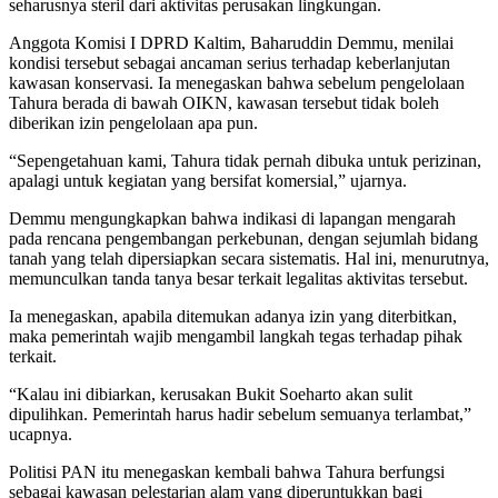
seharusnya steril dari aktivitas perusakan lingkungan.
Anggota Komisi I DPRD Kaltim, Baharuddin Demmu, menilai
kondisi tersebut sebagai ancaman serius terhadap keberlanjutan
kawasan konservasi. Ia menegaskan bahwa sebelum pengelolaan
Tahura berada di bawah OIKN, kawasan tersebut tidak boleh
diberikan izin pengelolaan apa pun.
“Sepengetahuan kami, Tahura tidak pernah dibuka untuk perizinan,
apalagi untuk kegiatan yang bersifat komersial,” ujarnya.
Demmu mengungkapkan bahwa indikasi di lapangan mengarah
pada rencana pengembangan perkebunan, dengan sejumlah bidang
tanah yang telah dipersiapkan secara sistematis. Hal ini, menurutnya,
memunculkan tanda tanya besar terkait legalitas aktivitas tersebut.
Ia menegaskan, apabila ditemukan adanya izin yang diterbitkan,
maka pemerintah wajib mengambil langkah tegas terhadap pihak
terkait.
“Kalau ini dibiarkan, kerusakan Bukit Soeharto akan sulit
dipulihkan. Pemerintah harus hadir sebelum semuanya terlambat,”
ucapnya.
Politisi PAN itu menegaskan kembali bahwa Tahura berfungsi
sebagai kawasan pelestarian alam yang diperuntukkan bagi