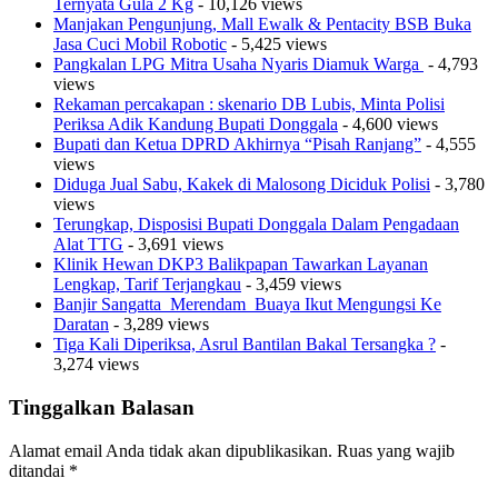
Ternyata Gula 2 Kg
- 10,126 views
Manjakan Pengunjung, Mall Ewalk & Pentacity BSB Buka
Jasa Cuci Mobil Robotic
- 5,425 views
Pangkalan LPG Mitra Usaha Nyaris Diamuk Warga
- 4,793
views
Rekaman percakapan : skenario DB Lubis, Minta Polisi
Periksa Adik Kandung Bupati Donggala
- 4,600 views
Bupati dan Ketua DPRD Akhirnya “Pisah Ranjang”
- 4,555
views
Diduga Jual Sabu, Kakek di Malosong Diciduk Polisi
- 3,780
views
Terungkap, Disposisi Bupati Donggala Dalam Pengadaan
Alat TTG
- 3,691 views
Klinik Hewan DKP3 Balikpapan Tawarkan Layanan
Lengkap, Tarif Terjangkau
- 3,459 views
Banjir Sangatta Merendam Buaya Ikut Mengungsi Ke
Daratan
- 3,289 views
Tiga Kali Diperiksa, Asrul Bantilan Bakal Tersangka ?
-
3,274 views
Tinggalkan Balasan
Alamat email Anda tidak akan dipublikasikan.
Ruas yang wajib
ditandai
*