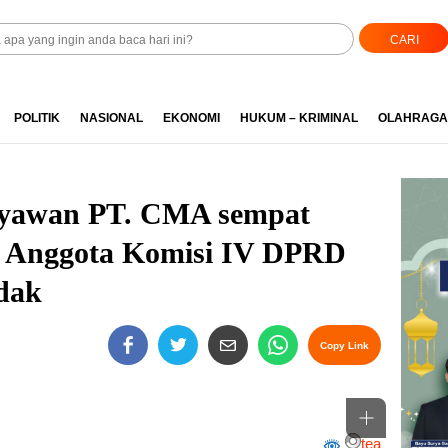
CARI
POLITIK
NASIONAL
EKONOMI
HUKUM – KRIMINAL
OLAHRAGA
ryawan PT. CMA sempat
n Anggota Komisi IV DPRD
dak
Copy Link
Perbesar
tea