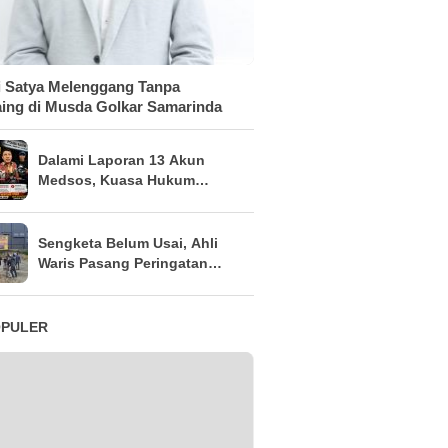
 Satya Melenggang Tanpa
ing di Musda Golkar Samarinda
Dalami Laporan 13 Akun
Medsos, Kuasa Hukum
Sudarno Tegaskan
Pemeriksaan Masih Tahap
Penajaman Bukti
Sengketa Belum Usai, Ahli
Waris Pasang Peringatan
Keras di Lahan
OPULER