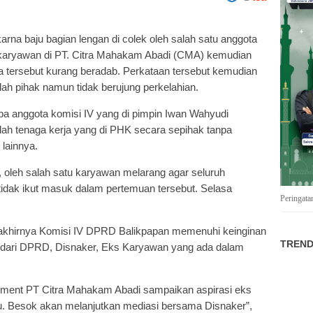
rna baju bagian lengan di colek oleh salah satu anggota
karyawan di PT. Citra Mahakam Abadi (CMA) kemudian
a tersebut kurang beradab. Perkataan tersebut kemudian
h pihak namun tidak berujung perkelahian.
pa anggota komisi IV yang di pimpin Iwan Wahyudi
lah tenaga kerja yang di PHK secara sepihak tanpa
lainnya.
 oleh salah satu karyawan melarang agar seluruh
idak ikut masuk dalam pertemuan tersebut. Selasa
Peringata
akhirnya Komisi IV DPRD Balikpapan memenuhi keinginan
TREND
 dari DPRD, Disnaker, Eks Karyawan yang ada dalam
ment PT Citra Mahakam Abadi sampaikan aspirasi eks
mu. Besok akan melanjutkan mediasi bersama Disnaker”,