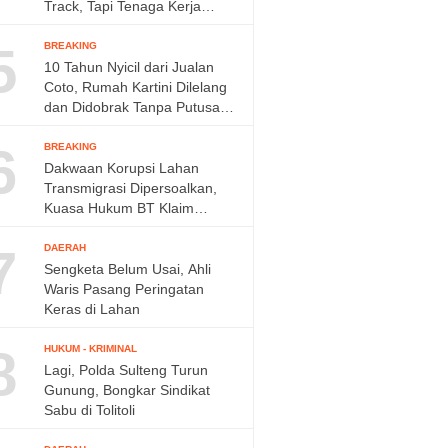
Track, Tapi Tenaga Kerja
Diminta Ditambah
5
BREAKING
10 Tahun Nyicil dari Jualan
Coto, Rumah Kartini Dilelang
dan Didobrak Tanpa Putusan
Pengadilan
6
BREAKING
Dakwaan Korupsi Lahan
Transmigrasi Dipersoalkan,
Kuasa Hukum BT Klaim
Perkara Sudah Kedaluwarsa
7
DAERAH
Sengketa Belum Usai, Ahli
Waris Pasang Peringatan
Keras di Lahan
8
HUKUM - KRIMINAL
Lagi, Polda Sulteng Turun
Gunung, Bongkar Sindikat
Sabu di Tolitoli