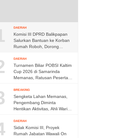
1
DAERAH
Komisi III DPRD Balikpapan
Salurkan Bantuan ke Korban
Rumah Roboh, Dorong
Respons Cepat Dinas
2
DAERAH
Turnamen Biliar POBSI Kaltim
Cup 2026 di Samarinda
Memanas, Ratusan Peserta
Berebut Rp150 Juta,
3
BREAKING
Sengketa Lahan Memanas,
Pengembang Diminta
Hentikan Aktivitas, Ahli Waris
Siap Tempuh Jalur Hukum
4
DAERAH
Sidak Komisi III, Proyek
Rumah Jabatan Wawali On