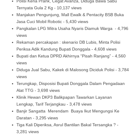
Polisi Kena Prank, Cegat Avanza, Diduga Bawa Sabu
Ternyata Gula 2 Kg
- 10,137 views
Manjakan Pengunjung, Mall Ewalk & Pentacity BSB Buka
Jasa Cuci Mobil Robotic
- 5,430 views
Pangkalan LPG Mitra Usaha Nyaris Diamuk Warga
- 4,796
views
Rekaman percakapan : skenario DB Lubis, Minta Polisi
Periksa Adik Kandung Bupati Donggala
- 4,608 views
Bupati dan Ketua DPRD Akhirnya “Pisah Ranjang”
- 4,560
views
Diduga Jual Sabu, Kakek di Malosong Diciduk Polisi
- 3,784
views
Terungkap, Disposisi Bupati Donggala Dalam Pengadaan
Alat TTG
- 3,698 views
Klinik Hewan DKP3 Balikpapan Tawarkan Layanan
Lengkap, Tarif Terjangkau
- 3,478 views
Banjir Sangatta Merendam Buaya Ikut Mengungsi Ke
Daratan
- 3,295 views
Tiga Kali Diperiksa, Asrul Bantilan Bakal Tersangka ?
-
3,281 views