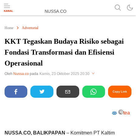
NUSSA.CO
Berita & Informasi Nusantara
Home
Advertorial
KKT Tegaskan Budaya Risiko sebagai
Fondasi Transformasi dan Efisiensi
Operasional
Perbesar
Oleh
Nussa.co
pada
Kamis, 23 Oktober 2025 20:30
Copy Link
tea
NUSSA.CO, BALIKPAPAN
– Komitmen PT Kaltim