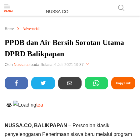
NUSSA.CO
Berita & Informasi Nusantara
Home
Advertorial
PPDB dan Air Bersih Sorotan Utama
DPRD Balikpapan
Perbesar
Oleh
Nussa.co
pada
Selasa, 6 Juli 2021 19:37
Copy Link
tea
NUSSA.CO, BALIKPAPAN
– Persoalan klasik
penyelenggaran Penerimaan siswa baru melalui program