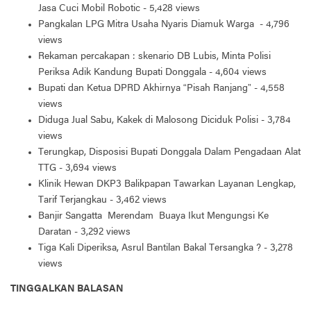
Jasa Cuci Mobil Robotic
- 5,428 views
Pangkalan LPG Mitra Usaha Nyaris Diamuk Warga
- 4,796
views
Rekaman percakapan : skenario DB Lubis, Minta Polisi
Periksa Adik Kandung Bupati Donggala
- 4,604 views
Bupati dan Ketua DPRD Akhirnya “Pisah Ranjang”
- 4,558
views
Diduga Jual Sabu, Kakek di Malosong Diciduk Polisi
- 3,784
views
Terungkap, Disposisi Bupati Donggala Dalam Pengadaan Alat
TTG
- 3,694 views
Klinik Hewan DKP3 Balikpapan Tawarkan Layanan Lengkap,
Tarif Terjangkau
- 3,462 views
Banjir Sangatta Merendam Buaya Ikut Mengungsi Ke
Daratan
- 3,292 views
Tiga Kali Diperiksa, Asrul Bantilan Bakal Tersangka ?
- 3,278
views
TINGGALKAN BALASAN