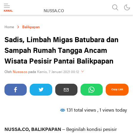
NUSSA.CO
Berita & Informasi Nusantara
Home
Balikpapan
Sadis, Limbah Migas Batubara dan
Sampah Rumah Tangga Ancam
Wisata Pesisir Pantai Balikpapan
Perbesar
Oleh
Nussa.co
pada
Kamis, 7 Januari 2021 00:12
Copy Link
131 total views
, 1 views today
NUSSA.CO, BALIKPAPAN
– Beginilah kondisi pesisir