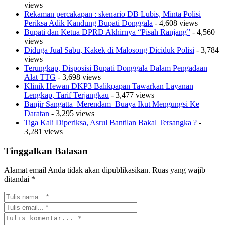
views
Rekaman percakapan : skenario DB Lubis, Minta Polisi
Periksa Adik Kandung Bupati Donggala
- 4,608 views
Bupati dan Ketua DPRD Akhirnya “Pisah Ranjang”
- 4,560
views
Diduga Jual Sabu, Kakek di Malosong Diciduk Polisi
- 3,784
views
Terungkap, Disposisi Bupati Donggala Dalam Pengadaan
Alat TTG
- 3,698 views
Klinik Hewan DKP3 Balikpapan Tawarkan Layanan
Lengkap, Tarif Terjangkau
- 3,477 views
Banjir Sangatta Merendam Buaya Ikut Mengungsi Ke
Daratan
- 3,295 views
Tiga Kali Diperiksa, Asrul Bantilan Bakal Tersangka ?
-
3,281 views
Tinggalkan Balasan
Alamat email Anda tidak akan dipublikasikan.
Ruas yang wajib
ditandai
*