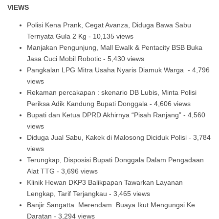
VIEWS
Polisi Kena Prank, Cegat Avanza, Diduga Bawa Sabu
Ternyata Gula 2 Kg
- 10,135 views
Manjakan Pengunjung, Mall Ewalk & Pentacity BSB Buka
Jasa Cuci Mobil Robotic
- 5,430 views
Pangkalan LPG Mitra Usaha Nyaris Diamuk Warga
- 4,796
views
Rekaman percakapan : skenario DB Lubis, Minta Polisi
Periksa Adik Kandung Bupati Donggala
- 4,606 views
Bupati dan Ketua DPRD Akhirnya “Pisah Ranjang”
- 4,560
views
Diduga Jual Sabu, Kakek di Malosong Diciduk Polisi
- 3,784
views
Terungkap, Disposisi Bupati Donggala Dalam Pengadaan
Alat TTG
- 3,696 views
Klinik Hewan DKP3 Balikpapan Tawarkan Layanan
Lengkap, Tarif Terjangkau
- 3,465 views
Banjir Sangatta Merendam Buaya Ikut Mengungsi Ke
Daratan
- 3,294 views