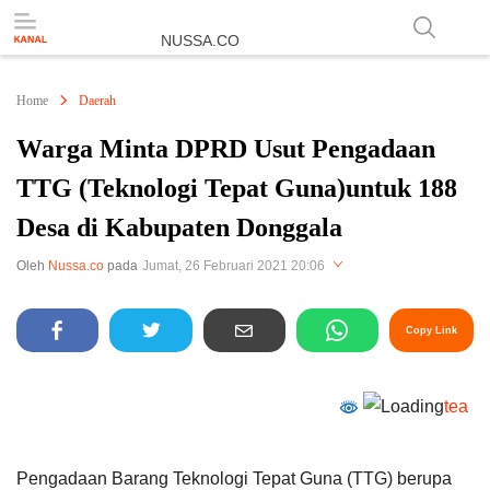
NUSSA.CO
Berita & Informasi Nusantara
Home
Daerah
Warga Minta DPRD Usut Pengadaan
TTG (Teknologi Tepat Guna)untuk 188
Desa di Kabupaten Donggala
Perbesar
Oleh
Nussa.co
pada
Jumat, 26 Februari 2021 20:06
Copy Link
tea
Pengadaan Barang Teknologi Tepat Guna (TTG) berupa