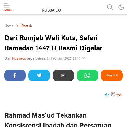
NUSSA.CO
Berita & Informasi Nusantara
Home
Daerah
Dari Rumjab Wali Kota, Safari
Ramadan 1447 H Resmi Digelar
Perbesar
Oleh
Nussa.co
pada
Selasa, 24 Februari 2026 23:10
Copy Link
tea
Rahmad Mas’ud Tekankan
Konsistensi Ibadah dan Persatuan