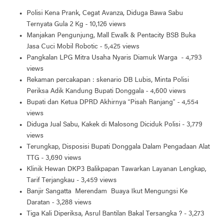
Polisi Kena Prank, Cegat Avanza, Diduga Bawa Sabu
Ternyata Gula 2 Kg
- 10,126 views
Manjakan Pengunjung, Mall Ewalk & Pentacity BSB Buka
Jasa Cuci Mobil Robotic
- 5,425 views
Pangkalan LPG Mitra Usaha Nyaris Diamuk Warga
- 4,793
views
Rekaman percakapan : skenario DB Lubis, Minta Polisi
Periksa Adik Kandung Bupati Donggala
- 4,600 views
Bupati dan Ketua DPRD Akhirnya “Pisah Ranjang”
- 4,554
views
Diduga Jual Sabu, Kakek di Malosong Diciduk Polisi
- 3,779
views
Terungkap, Disposisi Bupati Donggala Dalam Pengadaan Alat
TTG
- 3,690 views
Klinik Hewan DKP3 Balikpapan Tawarkan Layanan Lengkap,
Tarif Terjangkau
- 3,459 views
Banjir Sangatta Merendam Buaya Ikut Mengungsi Ke
Daratan
- 3,288 views
Tiga Kali Diperiksa, Asrul Bantilan Bakal Tersangka ?
- 3,273