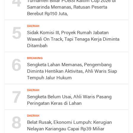
4
Turnamen Biliar POBSI Kaltim Cup 2026 di
Samarinda Memanas, Ratusan Peserta
Berebut Rp150 Juta,
5
DAERAH
Sidak Komisi III, Proyek Rumah Jabatan
Wawali On Track, Tapi Tenaga Kerja Diminta
Ditambah
6
BREAKING
Sengketa Lahan Memanas, Pengembang
Diminta Hentikan Aktivitas, Ahli Waris Siap
Tempuh Jalur Hukum
7
DAERAH
Sengketa Belum Usai, Ahli Waris Pasang
Peringatan Keras di Lahan
8
DAERAH
Belat Rusak, Ekonomi Lumpuh: Kerugian
Nelayan Kariangau Capai Rp39 Miliar