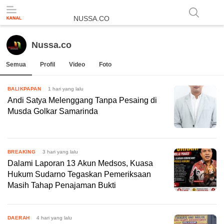
NUSSA.CO
Berita & Informasi Nusantara
Nussa.co
Semua
Profil
Video
Foto
BALIKPAPAN
1 hari yang lalu
Andi Satya Melenggang Tanpa Pesaing di
Musda Golkar Samarinda
BREAKING
3 hari yang lalu
Dalami Laporan 13 Akun Medsos, Kuasa
Hukum Sudarno Tegaskan Pemeriksaan
Masih Tahap Penajaman Bukti
DAERAH
4 hari yang lalu