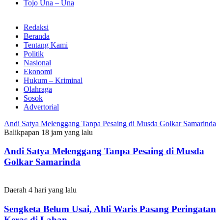
Tojo Una – Una
Redaksi
Beranda
Tentang Kami
Politik
Nasional
Ekonomi
Hukum – Kriminal
Olahraga
Sosok
Advertorial
Andi Satya Melenggang Tanpa Pesaing di Musda Golkar Samarinda
Balikpapan
18 jam yang lalu
Andi Satya Melenggang Tanpa Pesaing di Musda
Golkar Samarinda
Daerah
4 hari yang lalu
Sengketa Belum Usai, Ahli Waris Pasang Peringatan
Keras di Lahan