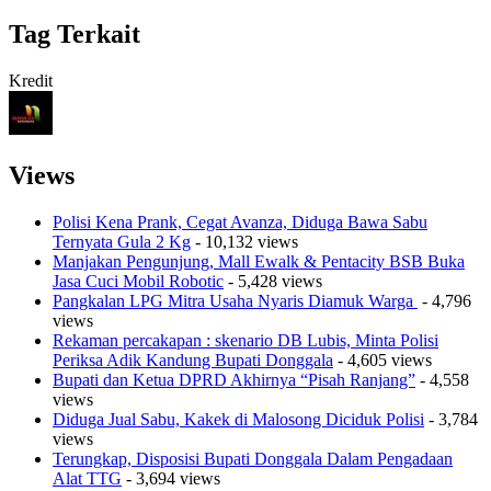
Tag Terkait
Kredit
Views
Polisi Kena Prank, Cegat Avanza, Diduga Bawa Sabu
Ternyata Gula 2 Kg
- 10,132 views
Manjakan Pengunjung, Mall Ewalk & Pentacity BSB Buka
Jasa Cuci Mobil Robotic
- 5,428 views
Pangkalan LPG Mitra Usaha Nyaris Diamuk Warga
- 4,796
views
Rekaman percakapan : skenario DB Lubis, Minta Polisi
Periksa Adik Kandung Bupati Donggala
- 4,605 views
Bupati dan Ketua DPRD Akhirnya “Pisah Ranjang”
- 4,558
views
Diduga Jual Sabu, Kakek di Malosong Diciduk Polisi
- 3,784
views
Terungkap, Disposisi Bupati Donggala Dalam Pengadaan
Alat TTG
- 3,694 views