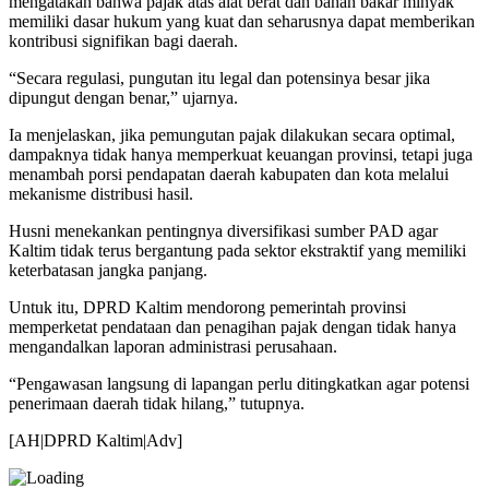
mengatakan bahwa pajak atas alat berat dan bahan bakar minyak
memiliki dasar hukum yang kuat dan seharusnya dapat memberikan
kontribusi signifikan bagi daerah.
“Secara regulasi, pungutan itu legal dan potensinya besar jika
dipungut dengan benar,” ujarnya.
Ia menjelaskan, jika pemungutan pajak dilakukan secara optimal,
dampaknya tidak hanya memperkuat keuangan provinsi, tetapi juga
menambah porsi pendapatan daerah kabupaten dan kota melalui
mekanisme distribusi hasil.
Husni menekankan pentingnya diversifikasi sumber PAD agar
Kaltim tidak terus bergantung pada sektor ekstraktif yang memiliki
keterbatasan jangka panjang.
Untuk itu, DPRD Kaltim mendorong pemerintah provinsi
memperketat pendataan dan penagihan pajak dengan tidak hanya
mengandalkan laporan administrasi perusahaan.
“Pengawasan langsung di lapangan perlu ditingkatkan agar potensi
penerimaan daerah tidak hilang,” tutupnya.
[AH|DPRD Kaltim|Adv]