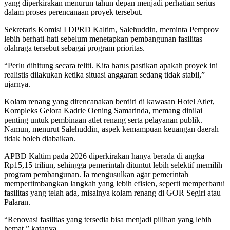
yang diperkirakan menurun tahun depan menjadi perhatian serius
dalam proses perencanaan proyek tersebut.
Sekretaris Komisi I DPRD Kaltim, Salehuddin, meminta Pemprov
lebih berhati-hati sebelum menetapkan pembangunan fasilitas
olahraga tersebut sebagai program prioritas.
“Perlu dihitung secara teliti. Kita harus pastikan apakah proyek ini
realistis dilakukan ketika situasi anggaran sedang tidak stabil,”
ujarnya.
Kolam renang yang direncanakan berdiri di kawasan Hotel Atlet,
Kompleks Gelora Kadrie Oening Samarinda, memang dinilai
penting untuk pembinaan atlet renang serta pelayanan publik.
Namun, menurut Salehuddin, aspek kemampuan keuangan daerah
tidak boleh diabaikan.
APBD Kaltim pada 2026 diperkirakan hanya berada di angka
Rp15,15 triliun, sehingga pemerintah dituntut lebih selektif memilih
program pembangunan. Ia mengusulkan agar pemerintah
mempertimbangkan langkah yang lebih efisien, seperti memperbarui
fasilitas yang telah ada, misalnya kolam renang di GOR Segiri atau
Palaran.
“Renovasi fasilitas yang tersedia bisa menjadi pilihan yang lebih
hemat,” katanya.