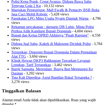
Polisi Kena Prank, Cegat Avanza, Diduga Bawa Sabu
Ternyata Gula 2 Kg
- 10,132 views
Manjakan Pengunjung, Mall Ewalk & Pentacity BSB Buka
Jasa Cuci Mobil Robotic
- 5,428 views
Pangkalan LPG Mitra Usaha Nyaris Diamuk Warga
- 4,796
views
Rekaman percakapan : skenario DB Lubis, Minta Polisi
Periksa Adik Kandung Bupati Donggala
- 4,604 views
Bupati dan Ketua DPRD Akhirnya “Pisah Ranjang”
- 4,558
views
Diduga Jual Sabu, Kakek di Malosong Diciduk Polisi
- 3,784
views
Terungkap, Disposisi Bupati Donggala Dalam Pengadaan
Alat TTG
- 3,694 views
Klinik Hewan DKP3 Balikpapan Tawarkan Layanan
Lengkap, Tarif Terjangkau
- 3,462 views
Banjir Sangatta Merendam Buaya Ikut Mengungsi Ke
Daratan
- 3,292 views
Tiga Kali Diperiksa, Asrul Bantilan Bakal Tersangka ?
-
3,278 views
Tinggalkan Balasan
Alamat email Anda tidak akan dipublikasikan.
Ruas yang wajib
ditandai
*