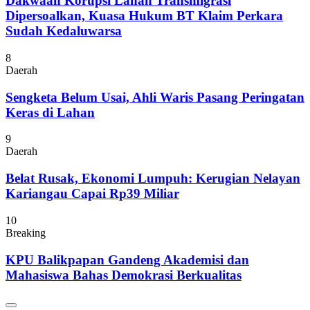
Dakwaan Korupsi Lahan Transmigrasi
Dipersoalkan, Kuasa Hukum BT Klaim Perkara
Sudah Kedaluwarsa
8
Daerah
Sengketa Belum Usai, Ahli Waris Pasang Peringatan
Keras di Lahan
9
Daerah
Belat Rusak, Ekonomi Lumpuh: Kerugian Nelayan
Kariangau Capai Rp39 Miliar
10
Breaking
KPU Balikpapan Gandeng Akademisi dan
Mahasiswa Bahas Demokrasi Berkualitas