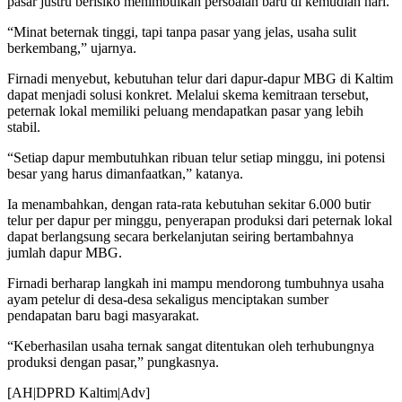
pasar justru berisiko menimbulkan persoalan baru di kemudian hari.
“Minat beternak tinggi, tapi tanpa pasar yang jelas, usaha sulit
berkembang,” ujarnya.
Firnadi menyebut, kebutuhan telur dari dapur-dapur MBG di Kaltim
dapat menjadi solusi konkret. Melalui skema kemitraan tersebut,
peternak lokal memiliki peluang mendapatkan pasar yang lebih
stabil.
“Setiap dapur membutuhkan ribuan telur setiap minggu, ini potensi
besar yang harus dimanfaatkan,” katanya.
Ia menambahkan, dengan rata-rata kebutuhan sekitar 6.000 butir
telur per dapur per minggu, penyerapan produksi dari peternak lokal
dapat berlangsung secara berkelanjutan seiring bertambahnya
jumlah dapur MBG.
Firnadi berharap langkah ini mampu mendorong tumbuhnya usaha
ayam petelur di desa-desa sekaligus menciptakan sumber
pendapatan baru bagi masyarakat.
“Keberhasilan usaha ternak sangat ditentukan oleh terhubungnya
produksi dengan pasar,” pungkasnya.
[AH|DPRD Kaltim|Adv]