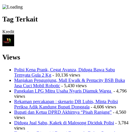
Tag Terkait
Kredit
Views
Polisi Kena Prank, Cegat Avanza, Diduga Bawa Sabu
Ternyata Gula 2 Kg
- 10,136 views
Manjakan Pengunjung, Mall Ewalk & Pentacity BSB Buka
Jasa Cuci Mobil Robotic
- 5,430 views
Pangkalan LPG Mitra Usaha Nyaris Diamuk Warga
- 4,796
views
Rekaman percakapan : skenario DB Lubis, Minta Polisi
Periksa Adik Kandung Bupati Donggala
- 4,606 views
Bupati dan Ketua DPRD Akhirnya “Pisah Ranjang”
- 4,560
views
Diduga Jual Sabu, Kakek di Malosong Diciduk Polisi
- 3,784
views