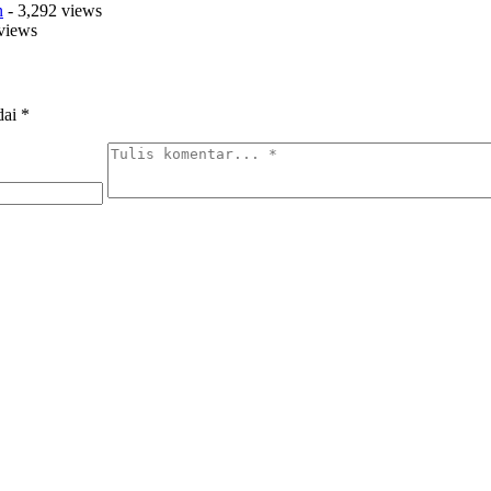
n
- 3,292 views
views
dai
*