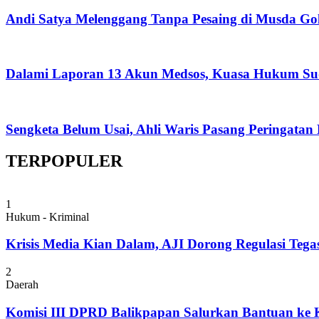
Andi Satya Melenggang Tanpa Pesaing di Musda Go
Dalami Laporan 13 Akun Medsos, Kuasa Hukum Su
Sengketa Belum Usai, Ahli Waris Pasang Peringatan
TERPOPULER
1
Hukum - Kriminal
Krisis Media Kian Dalam, AJI Dorong Regulasi Tega
2
Daerah
Komisi III DPRD Balikpapan Salurkan Bantuan ke