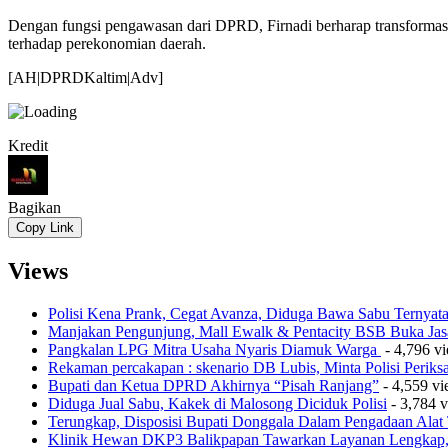
Dengan fungsi pengawasan dari DPRD, Firnadi berharap transformasi 
terhadap perekonomian daerah.
[AH|DPRDKaltim|Adv]
Kredit
Bagikan
Copy Link
Views
Polisi Kena Prank, Cegat Avanza, Diduga Bawa Sabu Ternyat
Manjakan Pengunjung, Mall Ewalk & Pentacity BSB Buka Jas
Pangkalan LPG Mitra Usaha Nyaris Diamuk Warga
- 4,796 v
Rekaman percakapan : skenario DB Lubis, Minta Polisi Perik
Bupati dan Ketua DPRD Akhirnya “Pisah Ranjang”
- 4,559 v
Diduga Jual Sabu, Kakek di Malosong Diciduk Polisi
- 3,784 
Terungkap, Disposisi Bupati Donggala Dalam Pengadaan Ala
Klinik Hewan DKP3 Balikpapan Tawarkan Layanan Lengkap, 