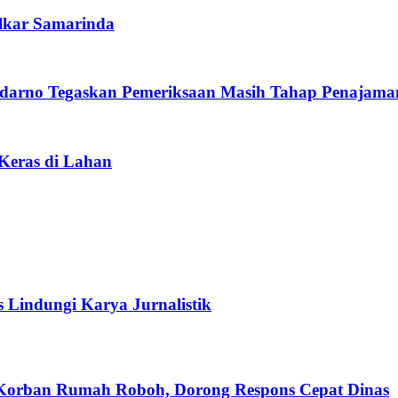
lkar Samarinda
darno Tegaskan Pemeriksaan Masih Tahap Penajama
 Keras di Lahan
s Lindungi Karya Jurnalistik
 Korban Rumah Roboh, Dorong Respons Cepat Dinas