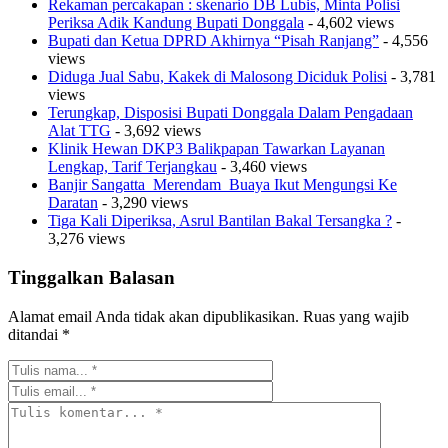
Rekaman percakapan : skenario DB Lubis, Minta Polisi
Periksa Adik Kandung Bupati Donggala
- 4,602 views
Bupati dan Ketua DPRD Akhirnya “Pisah Ranjang”
- 4,556
views
Diduga Jual Sabu, Kakek di Malosong Diciduk Polisi
- 3,781
views
Terungkap, Disposisi Bupati Donggala Dalam Pengadaan
Alat TTG
- 3,692 views
Klinik Hewan DKP3 Balikpapan Tawarkan Layanan
Lengkap, Tarif Terjangkau
- 3,460 views
Banjir Sangatta Merendam Buaya Ikut Mengungsi Ke
Daratan
- 3,290 views
Tiga Kali Diperiksa, Asrul Bantilan Bakal Tersangka ?
-
3,276 views
Tinggalkan Balasan
Alamat email Anda tidak akan dipublikasikan.
Ruas yang wajib
ditandai
*