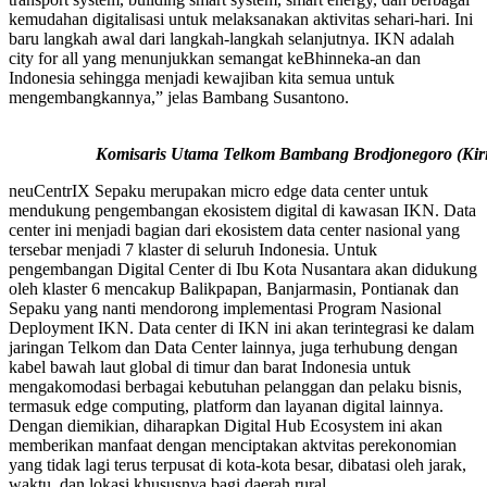
kemudahan digitalisasi untuk melaksanakan aktivitas sehari-hari. Ini
baru langkah awal dari langkah-langkah selanjutnya. IKN adalah
city for all yang menunjukkan semangat keBhinneka-an dan
Indonesia sehingga menjadi kewajiban kita semua untuk
mengembangkannya,” jelas Bambang Susantono.
Komisaris Utama Telkom Bambang Brodjonegoro (Kiri
neuCentrIX Sepaku merupakan micro edge data center untuk
mendukung pengembangan ekosistem digital di kawasan IKN. Data
center ini menjadi bagian dari ekosistem data center nasional yang
tersebar menjadi 7 klaster di seluruh Indonesia. Untuk
pengembangan Digital Center di Ibu Kota Nusantara akan didukung
oleh klaster 6 mencakup Balikpapan, Banjarmasin, Pontianak dan
Sepaku yang nanti mendorong implementasi Program Nasional
Deployment IKN. Data center di IKN ini akan terintegrasi ke dalam
jaringan Telkom dan Data Center lainnya, juga terhubung dengan
kabel bawah laut global di timur dan barat Indonesia untuk
mengakomodasi berbagai kebutuhan pelanggan dan pelaku bisnis,
termasuk edge computing, platform dan layanan digital lainnya.
Dengan diemikian, diharapkan Digital Hub Ecosystem ini akan
memberikan manfaat dengan menciptakan aktvitas perekonomian
yang tidak lagi terus terpusat di kota-kota besar, dibatasi oleh jarak,
waktu, dan lokasi khususnya bagi daerah rural.