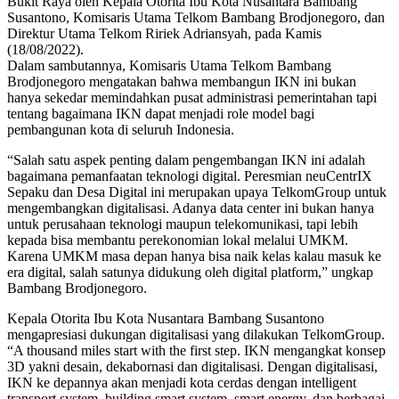
Bukit Raya oleh Kepala Otorita Ibu Kota Nusantara Bambang
Susantono, Komisaris Utama Telkom Bambang Brodjonegoro, dan
Direktur Utama Telkom Ririek Adriansyah, pada Kamis
(18/08/2022).
Dalam sambutannya, Komisaris Utama Telkom Bambang
Brodjonegoro mengatakan bahwa membangun IKN ini bukan
hanya sekedar memindahkan pusat administrasi pemerintahan tapi
tentang bagaimana IKN dapat menjadi role model bagi
pembangunan kota di seluruh Indonesia.
“Salah satu aspek penting dalam pengembangan IKN ini adalah
bagaimana pemanfaatan teknologi digital. Peresmian neuCentrIX
Sepaku dan Desa Digital ini merupakan upaya TelkomGroup untuk
mengembangkan digitalisasi. Adanya data center ini bukan hanya
untuk perusahaan teknologi maupun telekomunikasi, tapi lebih
kepada bisa membantu perekonomian lokal melalui UMKM.
Karena UMKM masa depan hanya bisa naik kelas kalau masuk ke
era digital, salah satunya didukung oleh digital platform,” ungkap
Bambang Brodjonegoro.
Kepala Otorita Ibu Kota Nusantara Bambang Susantono
mengapresiasi dukungan digitalisasi yang dilakukan TelkomGroup.
“A thousand miles start with the first step. IKN mengangkat konsep
3D yakni desain, dekabornasi dan digitalisasi. Dengan digitalisasi,
IKN ke depannya akan menjadi kota cerdas dengan intelligent
transport system, building smart system, smart energy, dan berbagai