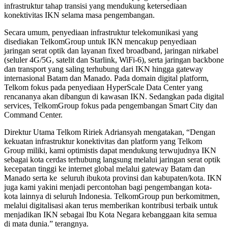
infrastruktur tahap transisi yang mendukung ketersediaan
konektivitas IKN selama masa pengembangan.
Secara umum, penyediaan infrastruktur telekomunikasi yang
disediakan TelkomGroup untuk IKN mencakup penyediaan
jaringan serat optik dan layanan fixed broadband, jaringan nirkabel
(seluler 4G/5G, satelit dan Starlink, WiFi-6), serta jaringan backbone
dan transport yang saling terhubung dari IKN hingga gateway
internasional Batam dan Manado. Pada domain digital platform,
Telkom fokus pada penyediaan HyperScale Data Center yang
rencananya akan dibangun di kawasan IKN. Sedangkan pada digital
services, TelkomGroup fokus pada pengembangan Smart City dan
Command Center.
Direktur Utama Telkom Ririek Adriansyah mengatakan, “Dengan
kekuatan infrastruktur konektivitas dan platform yang Telkom
Group miliki, kami optimistis dapat mendukung terwujudnya IKN
sebagai kota cerdas terhubung langsung melalui jaringan serat optik
kecepatan tinggi ke internet global melalui gateway Batam dan
Manado serta ke seluruh ibukota provinsi dan kabupaten/kota. IKN
juga kami yakini menjadi percontohan bagi pengembangan kota-
kota lainnya di seluruh Indonesia. TelkomGroup pun berkomitmen,
melalui digitalisasi akan terus memberikan kontribusi terbaik untuk
menjadikan IKN sebagai Ibu Kota Negara kebanggaan kita semua
di mata dunia.” terangnya.