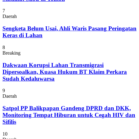
7
Daerah
Sengketa Belum Usai, Ahli Waris Pasang Peringatan
Keras di Lahan
8
Breaking
Dakwaan Korupsi Lahan Transmigrasi
Dipersoalkan, Kuasa Hukum BT Klaim Perkara
Sudah Kedaluwarsa
9
Daerah
Satpol PP Balikpapan Gandeng DPRD dan DKK,
Monitoring Tempat Hiburan untuk Cegah HIV dan
Sifilis
10