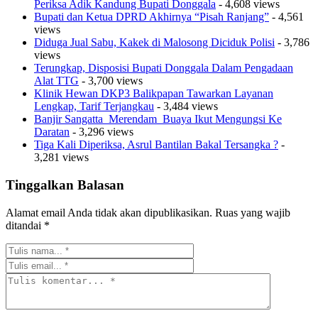
Periksa Adik Kandung Bupati Donggala
- 4,608 views
Bupati dan Ketua DPRD Akhirnya “Pisah Ranjang”
- 4,561
views
Diduga Jual Sabu, Kakek di Malosong Diciduk Polisi
- 3,786
views
Terungkap, Disposisi Bupati Donggala Dalam Pengadaan
Alat TTG
- 3,700 views
Klinik Hewan DKP3 Balikpapan Tawarkan Layanan
Lengkap, Tarif Terjangkau
- 3,484 views
Banjir Sangatta Merendam Buaya Ikut Mengungsi Ke
Daratan
- 3,296 views
Tiga Kali Diperiksa, Asrul Bantilan Bakal Tersangka ?
-
3,281 views
Tinggalkan Balasan
Alamat email Anda tidak akan dipublikasikan.
Ruas yang wajib
ditandai
*