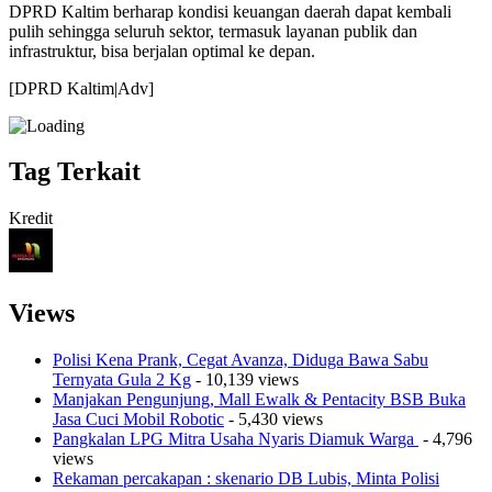
DPRD Kaltim berharap kondisi keuangan daerah dapat kembali
pulih sehingga seluruh sektor, termasuk layanan publik dan
infrastruktur, bisa berjalan optimal ke depan.
[DPRD Kaltim|Adv]
Tag Terkait
Kredit
Views
Polisi Kena Prank, Cegat Avanza, Diduga Bawa Sabu
Ternyata Gula 2 Kg
- 10,139 views
Manjakan Pengunjung, Mall Ewalk & Pentacity BSB Buka
Jasa Cuci Mobil Robotic
- 5,430 views
Pangkalan LPG Mitra Usaha Nyaris Diamuk Warga
- 4,796
views
Rekaman percakapan : skenario DB Lubis, Minta Polisi