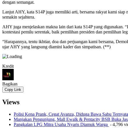
dengan semangat.
Lanjut AHY, kata S14P juga memiliki arti, bersama rakyat kami sia
semakin sejahtera.
AHY juga menjelaskan makna lain dari kata S14P yang digunakan. 
kontestasi pemilu serentak, baik pemilihan presiden dan pemilihan legis
“Harapannya, tentu ikhtiar, doa dan perjuangan kami bersama, Demokra
ujar AHY yang langsung diamini kader dan simpatisan. (**)
Kredit
Bagikan
Copy Link
Views
Polisi Kena Prank, Cegat Avanza, Diduga Bawa Sabu Ternyat
Manjakan Pengunjung, Mall Ewalk & Pentacity BSB Buka Jas
Pangkalan LPG Mitra Usaha Nyaris Diamuk Warga
- 4,796 v