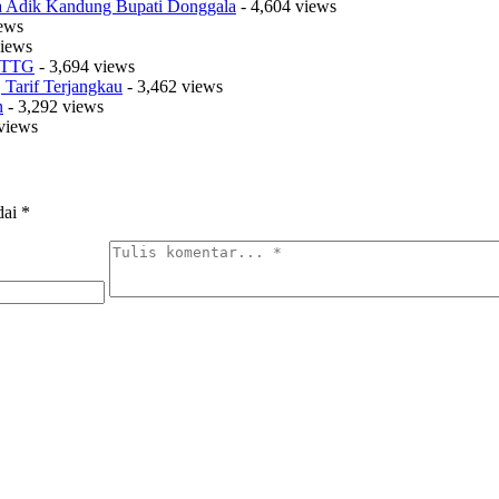
sa Adik Kandung Bupati Donggala
- 4,604 views
iews
views
t TTG
- 3,694 views
Tarif Terjangkau
- 3,462 views
n
- 3,292 views
views
dai
*