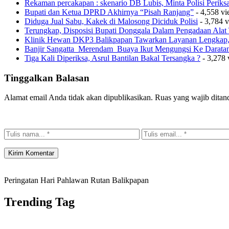
Rekaman percakapan : skenario DB Lubis, Minta Polisi Perik
Bupati dan Ketua DPRD Akhirnya “Pisah Ranjang”
- 4,558 v
Diduga Jual Sabu, Kakek di Malosong Diciduk Polisi
- 3,784 
Terungkap, Disposisi Bupati Donggala Dalam Pengadaan Ala
Klinik Hewan DKP3 Balikpapan Tawarkan Layanan Lengkap, 
Banjir Sangatta Merendam Buaya Ikut Mengungsi Ke Darata
Tiga Kali Diperiksa, Asrul Bantilan Bakal Tersangka ?
- 3,278 
Tinggalkan Balasan
Alamat email Anda tidak akan dipublikasikan.
Ruas yang wajib ditan
Peringatan Hari Pahlawan Rutan Balikpapan
Trending Tag