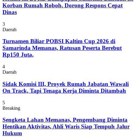
Korban Rumah Roboh, Dorong Respons Cepat
Dinas
3
Daerah
Turnamen Biliar POBSI Kaltim Cup 2026 di
Samarinda Memanas, Ratusan Peserta Berebut
Rp150 Juta,
4
Daerah
Sidak Komisi III, Proyek Rumah Jabatan Wawali
On Track, Tapi Tenaga Kerja Diminta Ditambah
5
Breaking
Sengketa Lahan Memanas, Pengembang Diminta
Hentikan Aktivitas, Ahli Waris Siap Tempuh Jalur
Hukum