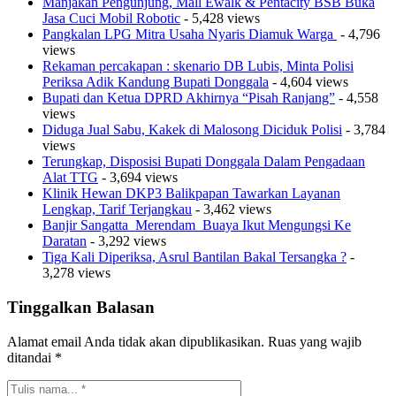
Manjakan Pengunjung, Mall Ewalk & Pentacity BSB Buka
Jasa Cuci Mobil Robotic
- 5,428 views
Pangkalan LPG Mitra Usaha Nyaris Diamuk Warga
- 4,796
views
Rekaman percakapan : skenario DB Lubis, Minta Polisi
Periksa Adik Kandung Bupati Donggala
- 4,604 views
Bupati dan Ketua DPRD Akhirnya “Pisah Ranjang”
- 4,558
views
Diduga Jual Sabu, Kakek di Malosong Diciduk Polisi
- 3,784
views
Terungkap, Disposisi Bupati Donggala Dalam Pengadaan
Alat TTG
- 3,694 views
Klinik Hewan DKP3 Balikpapan Tawarkan Layanan
Lengkap, Tarif Terjangkau
- 3,462 views
Banjir Sangatta Merendam Buaya Ikut Mengungsi Ke
Daratan
- 3,292 views
Tiga Kali Diperiksa, Asrul Bantilan Bakal Tersangka ?
-
3,278 views
Tinggalkan Balasan
Alamat email Anda tidak akan dipublikasikan.
Ruas yang wajib
ditandai
*