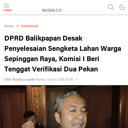
NUSSA.CO
Berita & Informasi Nusantara
Home
Advertorial
DPRD Balikpapan Desak
Penyelesaian Sengketa Lahan Warga
Sepinggan Raya, Komisi I Beri
Tenggat Verifikasi Dua Pekan
Oleh
Nussa.co
pada
Kamis, 12 Juni 2025 18:18