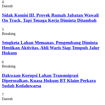
4
Daerah
Sidak Komisi III, Proyek Rumah Jabatan Wawali
On Track, Tapi Tenaga Kerja Diminta Ditambah
5
Breaking
Sengketa Lahan Memanas, Pengembang Diminta
Hentikan Aktivitas, Ahli Waris Siap Tempuh Jalur
Hukum
6
Breaking
Dakwaan Korupsi Lahan Transmigrasi
Dipersoalkan, Kuasa Hukum BT Klaim Perkara
Sudah Kedaluwarsa
7
Daerah