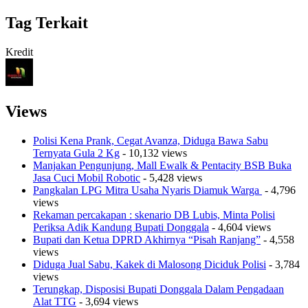
Tag Terkait
Kredit
Views
Polisi Kena Prank, Cegat Avanza, Diduga Bawa Sabu
Ternyata Gula 2 Kg
- 10,132 views
Manjakan Pengunjung, Mall Ewalk & Pentacity BSB Buka
Jasa Cuci Mobil Robotic
- 5,428 views
Pangkalan LPG Mitra Usaha Nyaris Diamuk Warga
- 4,796
views
Rekaman percakapan : skenario DB Lubis, Minta Polisi
Periksa Adik Kandung Bupati Donggala
- 4,604 views
Bupati dan Ketua DPRD Akhirnya “Pisah Ranjang”
- 4,558
views
Diduga Jual Sabu, Kakek di Malosong Diciduk Polisi
- 3,784
views
Terungkap, Disposisi Bupati Donggala Dalam Pengadaan
Alat TTG
- 3,694 views