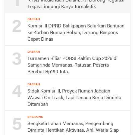
1
Krisis Media Kian Dalam, AJI Dorong Regulasi
Tegas Lindungi Karya Jurnalistik
2
DAERAH
Komisi III DPRD Balikpapan Salurkan Bantuan
ke Korban Rumah Roboh, Dorong Respons
Cepat Dinas
3
DAERAH
Turnamen Biliar POBSI Kaltim Cup 2026 di
Samarinda Memanas, Ratusan Peserta
Berebut Rp150 Juta,
4
DAERAH
Sidak Komisi III, Proyek Rumah Jabatan
Wawali On Track, Tapi Tenaga Kerja Diminta
Ditambah
5
BREAKING
Sengketa Lahan Memanas, Pengembang
Diminta Hentikan Aktivitas, Ahli Waris Siap