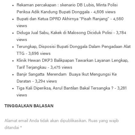
Rekaman percakapan : skenario DB Lubis, Minta Polisi
Periksa Adik Kandung Bupati Donggala
- 4,606 views
Bupati dan Ketua DPRD Akhirnya “Pisah Ranjang”
- 4,560
views
Diduga Jual Sabu, Kakek di Malosong Diciduk Polisi
- 3,784
views
Terungkap, Disposisi Bupati Donggala Dalam Pengadaan Alat
TTG
- 3,696 views
Klinik Hewan DKP3 Balikpapan Tawarkan Layanan Lengkap,
Tarif Terjangkau
- 3,475 views
Banjir Sangatta Merendam Buaya Ikut Mengungsi Ke
Daratan
- 3,294 views
Tiga Kali Diperiksa, Asrul Bantilan Bakal Tersangka ?
- 3,281
views
TINGGALKAN BALASAN
Alamat email Anda tidak akan dipublikasikan.
Ruas yang wajib
ditandai
*