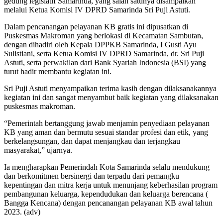
gedung legislatif Samarinda, yang salah satunya disampaikan
melalui Ketua Komisi IV DPRD Samarinda Sri Puji Astuti.
Dalam pencanangan pelayanan KB gratis ini dipusatkan di
Puskesmas Makroman yang berlokasi di Kecamatan Sambutan,
dengan dihadiri oleh Kepala DPPKB Samarinda, I Gusti Ayu
Sulistiani, serta Ketua Komisi IV DPRD Samarinda, dr. Sri Puji
Astuti, serta perwakilan dari Bank Syariah Indonesia (BSI) yang
turut hadir membantu kegiatan ini.
Sri Puji Astuti menyampaikan terima kasih dengan dilaksanakannya
kegiatan ini dan sangat menyambut baik kegiatan yang dilaksanakan
puskesmas makroman.
“Pemerintah bertanggung jawab menjamin penyediaan pelayanan
KB yang aman dan bermutu sesuai standar profesi dan etik, yang
berkelangsungan, dan dapat menjangkau dan terjangkau
masyarakat,” ujarnya.
Ia mengharapkan Pemerindah Kota Samarinda selalu mendukung
dan berkomitmen bersinergi dan terpadu dari pemangku
kepentingan dan mitra kerja untuk menunjang keberhasilan program
pembangunan keluarga, kependudukan dan keluarga berencana (
Bangga Kencana) dengan pencanangan pelayanan KB awal tahun
2023. (adv)