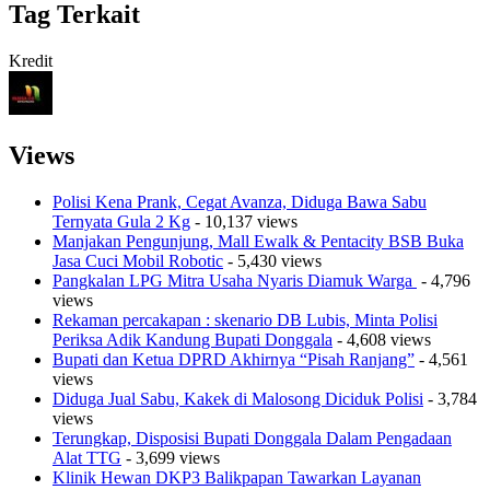
Tag Terkait
Kredit
Views
Polisi Kena Prank, Cegat Avanza, Diduga Bawa Sabu
Ternyata Gula 2 Kg
- 10,137 views
Manjakan Pengunjung, Mall Ewalk & Pentacity BSB Buka
Jasa Cuci Mobil Robotic
- 5,430 views
Pangkalan LPG Mitra Usaha Nyaris Diamuk Warga
- 4,796
views
Rekaman percakapan : skenario DB Lubis, Minta Polisi
Periksa Adik Kandung Bupati Donggala
- 4,608 views
Bupati dan Ketua DPRD Akhirnya “Pisah Ranjang”
- 4,561
views
Diduga Jual Sabu, Kakek di Malosong Diciduk Polisi
- 3,784
views
Terungkap, Disposisi Bupati Donggala Dalam Pengadaan
Alat TTG
- 3,699 views
Klinik Hewan DKP3 Balikpapan Tawarkan Layanan