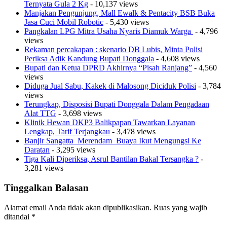
Ternyata Gula 2 Kg
- 10,137 views
Manjakan Pengunjung, Mall Ewalk & Pentacity BSB Buka
Jasa Cuci Mobil Robotic
- 5,430 views
Pangkalan LPG Mitra Usaha Nyaris Diamuk Warga
- 4,796
views
Rekaman percakapan : skenario DB Lubis, Minta Polisi
Periksa Adik Kandung Bupati Donggala
- 4,608 views
Bupati dan Ketua DPRD Akhirnya “Pisah Ranjang”
- 4,560
views
Diduga Jual Sabu, Kakek di Malosong Diciduk Polisi
- 3,784
views
Terungkap, Disposisi Bupati Donggala Dalam Pengadaan
Alat TTG
- 3,698 views
Klinik Hewan DKP3 Balikpapan Tawarkan Layanan
Lengkap, Tarif Terjangkau
- 3,478 views
Banjir Sangatta Merendam Buaya Ikut Mengungsi Ke
Daratan
- 3,295 views
Tiga Kali Diperiksa, Asrul Bantilan Bakal Tersangka ?
-
3,281 views
Tinggalkan Balasan
Alamat email Anda tidak akan dipublikasikan.
Ruas yang wajib
ditandai
*