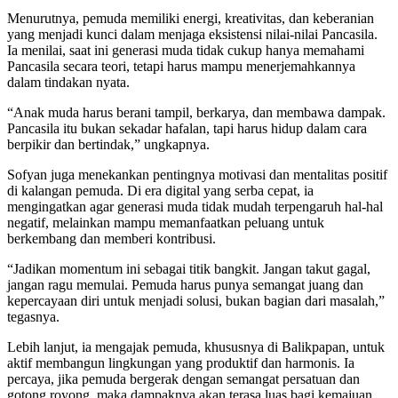
Menurutnya, pemuda memiliki energi, kreativitas, dan keberanian
yang menjadi kunci dalam menjaga eksistensi nilai-nilai Pancasila.
Ia menilai, saat ini generasi muda tidak cukup hanya memahami
Pancasila secara teori, tetapi harus mampu menerjemahkannya
dalam tindakan nyata.
“Anak muda harus berani tampil, berkarya, dan membawa dampak.
Pancasila itu bukan sekadar hafalan, tapi harus hidup dalam cara
berpikir dan bertindak,” ungkapnya.
Sofyan juga menekankan pentingnya motivasi dan mentalitas positif
di kalangan pemuda. Di era digital yang serba cepat, ia
mengingatkan agar generasi muda tidak mudah terpengaruh hal-hal
negatif, melainkan mampu memanfaatkan peluang untuk
berkembang dan memberi kontribusi.
“Jadikan momentum ini sebagai titik bangkit. Jangan takut gagal,
jangan ragu memulai. Pemuda harus punya semangat juang dan
kepercayaan diri untuk menjadi solusi, bukan bagian dari masalah,”
tegasnya.
Lebih lanjut, ia mengajak pemuda, khususnya di Balikpapan, untuk
aktif membangun lingkungan yang produktif dan harmonis. Ia
percaya, jika pemuda bergerak dengan semangat persatuan dan
gotong royong, maka dampaknya akan terasa luas bagi kemajuan