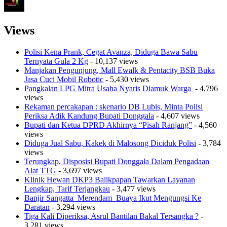
Views
Polisi Kena Prank, Cegat Avanza, Diduga Bawa Sabu
Ternyata Gula 2 Kg
- 10,137 views
Manjakan Pengunjung, Mall Ewalk & Pentacity BSB Buka
Jasa Cuci Mobil Robotic
- 5,430 views
Pangkalan LPG Mitra Usaha Nyaris Diamuk Warga
- 4,796
views
Rekaman percakapan : skenario DB Lubis, Minta Polisi
Periksa Adik Kandung Bupati Donggala
- 4,607 views
Bupati dan Ketua DPRD Akhirnya “Pisah Ranjang”
- 4,560
views
Diduga Jual Sabu, Kakek di Malosong Diciduk Polisi
- 3,784
views
Terungkap, Disposisi Bupati Donggala Dalam Pengadaan
Alat TTG
- 3,697 views
Klinik Hewan DKP3 Balikpapan Tawarkan Layanan
Lengkap, Tarif Terjangkau
- 3,477 views
Banjir Sangatta Merendam Buaya Ikut Mengungsi Ke
Daratan
- 3,294 views
Tiga Kali Diperiksa, Asrul Bantilan Bakal Tersangka ?
-
3,281 views