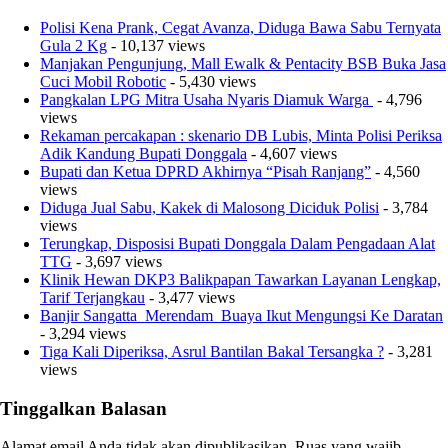
Polisi Kena Prank, Cegat Avanza, Diduga Bawa Sabu Ternyata
Gula 2 Kg
- 10,137 views
Manjakan Pengunjung, Mall Ewalk & Pentacity BSB Buka Jasa
Cuci Mobil Robotic
- 5,430 views
Pangkalan LPG Mitra Usaha Nyaris Diamuk Warga
- 4,796
views
Rekaman percakapan : skenario DB Lubis, Minta Polisi Periksa
Adik Kandung Bupati Donggala
- 4,607 views
Bupati dan Ketua DPRD Akhirnya “Pisah Ranjang”
- 4,560
views
Diduga Jual Sabu, Kakek di Malosong Diciduk Polisi
- 3,784
views
Terungkap, Disposisi Bupati Donggala Dalam Pengadaan Alat
TTG
- 3,697 views
Klinik Hewan DKP3 Balikpapan Tawarkan Layanan Lengkap,
Tarif Terjangkau
- 3,477 views
Banjir Sangatta Merendam Buaya Ikut Mengungsi Ke Daratan
- 3,294 views
Tiga Kali Diperiksa, Asrul Bantilan Bakal Tersangka ?
- 3,281
views
Tinggalkan Balasan
Alamat email Anda tidak akan dipublikasikan.
Ruas yang wajib