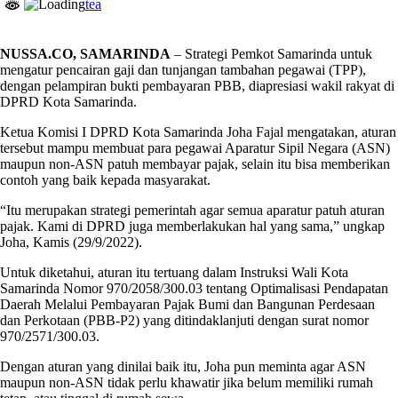
tea
NUSSA.CO, SAMARINDA
– Strategi Pemkot Samarinda untuk
mengatur pencairan gaji dan tunjangan tambahan pegawai (TPP),
dengan pelampiran bukti pembayaran PBB, diapresiasi wakil rakyat di
DPRD Kota Samarinda.
Ketua Komisi I DPRD Kota Samarinda Joha Fajal mengatakan, aturan
tersebut mampu membuat para pegawai Aparatur Sipil Negara (ASN)
maupun non-ASN patuh membayar pajak, selain itu bisa memberikan
contoh yang baik kepada masyarakat.
“Itu merupakan strategi pemerintah agar semua aparatur patuh aturan
pajak. Kami di DPRD juga memberlakukan hal yang sama,” ungkap
Joha, Kamis (29/9/2022).
Untuk diketahui, aturan itu tertuang dalam Instruksi Wali Kota
Samarinda Nomor 970/2058/300.03 tentang Optimalisasi Pendapatan
Daerah Melalui Pembayaran Pajak Bumi dan Bangunan Perdesaan
dan Perkotaan (PBB-P2) yang ditindaklanjuti dengan surat nomor
970/2571/300.03.
Dengan aturan yang dinilai baik itu, Joha pun meminta agar ASN
maupun non-ASN tidak perlu khawatir jika belum memiliki rumah