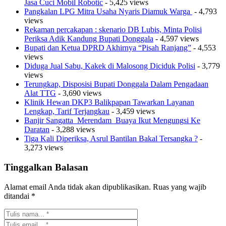
Jasa Cuci Mobil Robotic
- 5,425 views
Pangkalan LPG Mitra Usaha Nyaris Diamuk Warga
- 4,793
views
Rekaman percakapan : skenario DB Lubis, Minta Polisi
Periksa Adik Kandung Bupati Donggala
- 4,597 views
Bupati dan Ketua DPRD Akhirnya “Pisah Ranjang”
- 4,553
views
Diduga Jual Sabu, Kakek di Malosong Diciduk Polisi
- 3,779
views
Terungkap, Disposisi Bupati Donggala Dalam Pengadaan
Alat TTG
- 3,690 views
Klinik Hewan DKP3 Balikpapan Tawarkan Layanan
Lengkap, Tarif Terjangkau
- 3,459 views
Banjir Sangatta Merendam Buaya Ikut Mengungsi Ke
Daratan
- 3,288 views
Tiga Kali Diperiksa, Asrul Bantilan Bakal Tersangka ?
-
3,273 views
Tinggalkan Balasan
Alamat email Anda tidak akan dipublikasikan.
Ruas yang wajib
ditandai
*