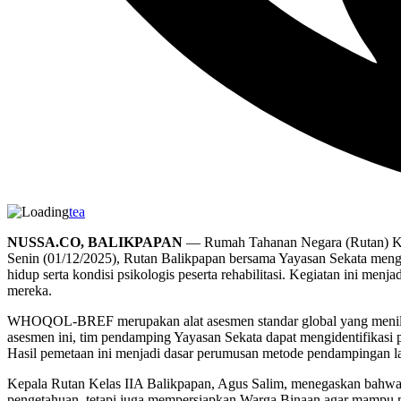
tea
NUSSA.CO, BALIKPAPAN
— Rumah Tahanan Negara (Rutan) Kel
Senin (01/12/2025), Rutan Balikpapan bersama Yayasan Sekata me
hidup serta kondisi psikologis peserta rehabilitasi. Kegiatan ini m
mereka.
WHOQOL-BREF merupakan alat asesmen standar global yang menilai emp
asesmen ini, tim pendamping Yayasan Sekata dapat mengidentifikasi
Hasil pemetaan ini menjadi dasar perumusan metode pendampingan lanj
Kepala Rutan Kelas IIA Balikpapan, Agus Salim, menegaskan bahwa as
pengetahuan, tetapi juga mempersiapkan Warga Binaan agar mampu men