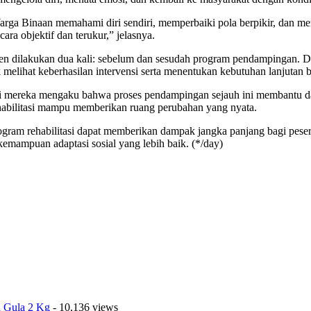
Warga Binaan memahami diri sendiri, memperbaiki pola berpikir, dan m
a objektif dan terukur,” jelasnya.
dilakukan dua kali: sebelum dan sesudah program pendampingan. Den
k melihat keberhasilan intervensi serta menentukan kebutuhan lanjutan ba
ari mereka mengaku bahwa proses pendampingan sejauh ini membantu d
ehabilitasi mampu memberikan ruang perubahan yang nyata.
rogram rehabilitasi dapat memberikan dampak jangka panjang bagi pese
 kemampuan adaptasi sosial yang lebih baik. (*/day)
a Gula 2 Kg
- 10,136 views