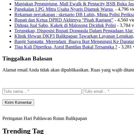
Manjakan Pengunjung, Mall Ewalk & Pentacity BSB Buka Jas
Pangkalan LPG Mitra Usaha Nyaris Diamuk Warga
- 4,796 v
Rekaman percakapan : skenario DB Lubis, Minta Polisi Perik
Bupati dan Ketua DPRD Akhirnya “Pisah Ranjang”
- 4,560 v
Diduga Jual Sabu, Kakek di Malosong Diciduk Polisi
- 3,784 
Terungkap, Disposisi Bupati Donggala Dalam Pengadaan Ala
Klinik Hewan DKP3 Balikpapan Tawarkan Layanan Lengkap, 
Banjir Sangatta Merendam Buaya Ikut Mengungsi Ke Darata
Tiga Kali Diperiksa, Asrul Bantilan Bakal Tersangka ?
- 3,281 
Tinggalkan Balasan
Alamat email Anda tidak akan dipublikasikan.
Ruas yang wajib ditan
Peringatan Hari Pahlawan Rutan Balikpapan
Trending Tag