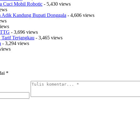
a Cuci Mobil Robotic
- 5,430 views
iews
sa Adik Kandung Bupati Donggala
- 4,606 views
iews
views
t TTG
- 3,696 views
Tarif Terjangkau
- 3,465 views
n
- 3,294 views
views
dai
*