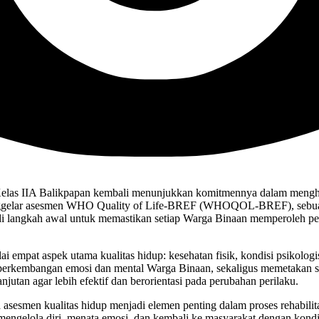
as IIA Balikpapan kembali menunjukkan komitmennya dalam menghad
nggelar asesmen WHO Quality of Life-BREF (WHOQOL-BREF), sebuah i
enjadi langkah awal untuk memastikan setiap Warga Binaan memperoleh p
at aspek utama kualitas hidup: kesehatan fisik, kondisi psikologis, 
 perkembangan emosi dan mental Warga Binaan, sekaligus memetakan sej
utan agar lebih efektif dan berorientasi pada perubahan perilaku.
esmen kualitas hidup menjadi elemen penting dalam proses rehabilitas
gelola diri, menata emosi, dan kembali ke masyarakat dengan kondisi 