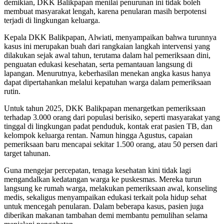
demikian, DKK Balikpapan menilai penurunan ini tidak boleh
membuat masyarakat lengah, karena penularan masih berpotensi
terjadi di lingkungan keluarga.
Kepala DKK Balikpapan, Alwiati, menyampaikan bahwa turunnya
kasus ini merupakan buah dari rangkaian langkah intervensi yang
dilakukan sejak awal tahun, terutama dalam hal pemeriksaan dini,
penguatan edukasi kesehatan, serta pemantauan langsung di
lapangan. Menurutnya, keberhasilan menekan angka kasus hanya
dapat dipertahankan melalui kepatuhan warga dalam pemeriksaan
rutin.
Untuk tahun 2025, DKK Balikpapan menargetkan pemeriksaan
terhadap 3.000 orang dari populasi berisiko, seperti masyarakat yang
tinggal di lingkungan padat penduduk, kontak erat pasien TB, dan
kelompok keluarga rentan. Namun hingga Agustus, capaian
pemeriksaan baru mencapai sekitar 1.500 orang, atau 50 persen dari
target tahunan.
Guna mengejar percepatan, tenaga kesehatan kini tidak lagi
mengandalkan kedatangan warga ke puskesmas. Mereka turun
langsung ke rumah warga, melakukan pemeriksaan awal, konseling
medis, sekaligus menyampaikan edukasi terkait pola hidup sehat
untuk mencegah penularan. Dalam beberapa kasus, pasien juga
diberikan makanan tambahan demi membantu pemulihan selama