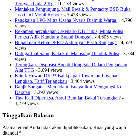
Ternyata Gula 2 Kg
- 10,133 views
Manjakan Pengunjung, Mall Ewalk & Pentacity BSB Buka
Jasa Cuci Mobil Robotic
- 5,428 views
Pangkalan LPG Mitra Usaha Nyaris Diamuk Warga
- 4,796
views
Rekaman percakapan : skenario DB Lubis, Minta Polisi
Periksa Adik Kandung Bupati Donggala
- 4,605 views
Bupati dan Ketua DPRD Akhirnya “Pisah Ranjang”
- 4,559
views
Diduga Jual Sabu, Kakek di Malosong Diciduk Polisi
- 3,784
views
Terungkap, Disposisi Bupati Donggala Dalam Pengadaan
Alat TTG
- 3,694 views
Klinik Hewan DKP3 Balikpapan Tawarkan Layanan
Lengkap, Tarif Terjangkau
- 3,464 views
Banjir Sangatta Merendam Buaya Ikut Mengungsi Ke
Daratan
- 3,292 views
Tiga Kali Diperiksa, Asrul Bantilan Bakal Tersangka ?
-
3,279 views
Tinggalkan Balasan
Alamat email Anda tidak akan dipublikasikan.
Ruas yang wajib
ditandai
*