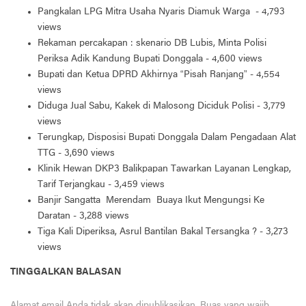
Pangkalan LPG Mitra Usaha Nyaris Diamuk Warga
- 4,793
views
Rekaman percakapan : skenario DB Lubis, Minta Polisi
Periksa Adik Kandung Bupati Donggala
- 4,600 views
Bupati dan Ketua DPRD Akhirnya “Pisah Ranjang”
- 4,554
views
Diduga Jual Sabu, Kakek di Malosong Diciduk Polisi
- 3,779
views
Terungkap, Disposisi Bupati Donggala Dalam Pengadaan Alat
TTG
- 3,690 views
Klinik Hewan DKP3 Balikpapan Tawarkan Layanan Lengkap,
Tarif Terjangkau
- 3,459 views
Banjir Sangatta Merendam Buaya Ikut Mengungsi Ke
Daratan
- 3,288 views
Tiga Kali Diperiksa, Asrul Bantilan Bakal Tersangka ?
- 3,273
views
TINGGALKAN BALASAN
Alamat email Anda tidak akan dipublikasikan.
Ruas yang wajib