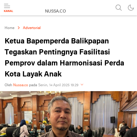
NUSSA.CO
Berita & Informasi Nusantara
Home
Advertorial
Ketua Bapemperda Balikpapan
Tegaskan Pentingnya Fasilitasi
Pemprov dalam Harmonisasi Perda
Kota Layak Anak
Oleh
Nussa.co
pada
Senin, 14 April 2025 19:29