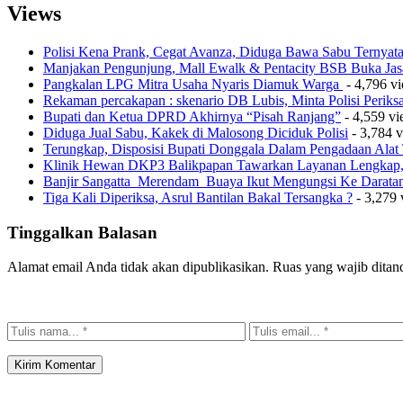
Views
Polisi Kena Prank, Cegat Avanza, Diduga Bawa Sabu Ternyat
Manjakan Pengunjung, Mall Ewalk & Pentacity BSB Buka Jas
Pangkalan LPG Mitra Usaha Nyaris Diamuk Warga
- 4,796 v
Rekaman percakapan : skenario DB Lubis, Minta Polisi Perik
Bupati dan Ketua DPRD Akhirnya “Pisah Ranjang”
- 4,559 v
Diduga Jual Sabu, Kakek di Malosong Diciduk Polisi
- 3,784 
Terungkap, Disposisi Bupati Donggala Dalam Pengadaan Ala
Klinik Hewan DKP3 Balikpapan Tawarkan Layanan Lengkap, 
Banjir Sangatta Merendam Buaya Ikut Mengungsi Ke Darata
Tiga Kali Diperiksa, Asrul Bantilan Bakal Tersangka ?
- 3,279 
Tinggalkan Balasan
Alamat email Anda tidak akan dipublikasikan.
Ruas yang wajib ditan