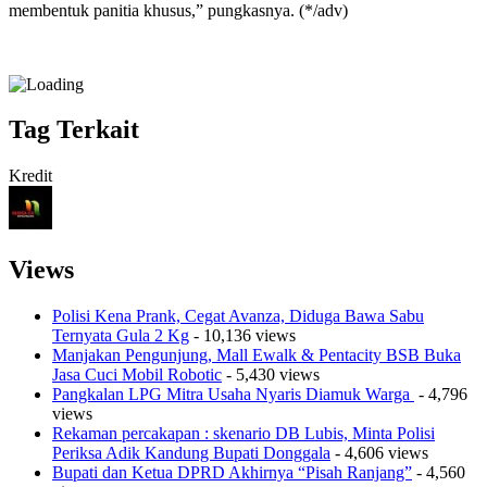
membentuk panitia khusus,” pungkasnya. (*/adv)
Tag Terkait
Kredit
Views
Polisi Kena Prank, Cegat Avanza, Diduga Bawa Sabu
Ternyata Gula 2 Kg
- 10,136 views
Manjakan Pengunjung, Mall Ewalk & Pentacity BSB Buka
Jasa Cuci Mobil Robotic
- 5,430 views
Pangkalan LPG Mitra Usaha Nyaris Diamuk Warga
- 4,796
views
Rekaman percakapan : skenario DB Lubis, Minta Polisi
Periksa Adik Kandung Bupati Donggala
- 4,606 views
Bupati dan Ketua DPRD Akhirnya “Pisah Ranjang”
- 4,560