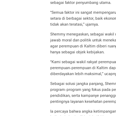
sebagai faktor penyumbang utama.
“Semua faktor ini sangat mempengaruh
setara di berbagai sektor, baik ekono
tidak akan teratasi,” ujarnya.
Shemmy menegaskan, sebagai wakil r
jawab moral dan politik untuk menek
agar perempuan di Kaltim diberi ruang 
hanya sebagai objek kebijakan.
“Kami sebagai wakil rakyat perempu
perempuan-perempuan di Kaltim dapat 
diberdayakan lebih maksimal,” ucapny
Sebagai solusi jangka panjang, Sh
program-program yang fokus pada p
pendidikan, serta kampanye penanggu
pentingnya layanan kesehatan perempu
Ia percaya bahwa angka ketimpangan i