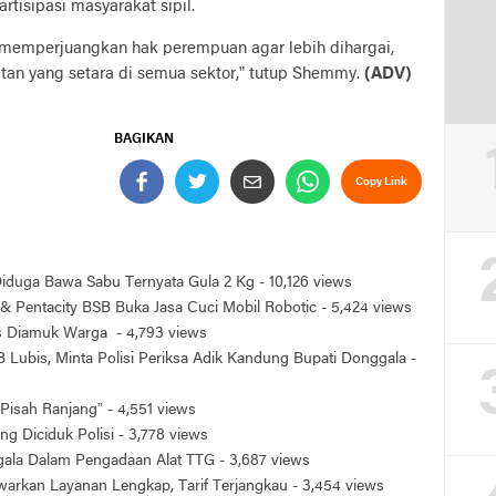
partisipasi masyarakat sipil.
k memperjuangkan hak perempuan agar lebih dihargai,
tan yang setara di semua sektor,” tutup Shemmy.
(ADV)
BAGIKAN
Copy Link
 Diduga Bawa Sabu Ternyata Gula 2 Kg
- 10,126 views
& Pentacity BSB Buka Jasa Cuci Mobil Robotic
- 5,424 views
is Diamuk Warga
- 4,793 views
 Lubis, Minta Polisi Periksa Adik Kandung Bupati Donggala
-
Pisah Ranjang”
- 4,551 views
ng Diciduk Polisi
- 3,778 views
ggala Dalam Pengadaan Alat TTG
- 3,687 views
arkan Layanan Lengkap, Tarif Terjangkau
- 3,454 views