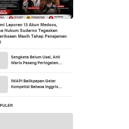
mi Laporan 13 Akun Medsos,
sa Hukum Sudarno Tegaskan
riksaan Masih Tahap Penajaman
i
Sengketa Belum Usai, Ahli
Waris Pasang Peringatan
Keras di Lahan
IWAPI Balikpapan Gelar
Kompetisi Bahasa Inggris
untuk Siswa SD, Dorong
Generasi Emas Melek Global
PULER