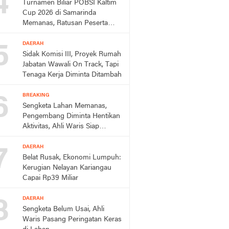
4
Turnamen Biliar POBSI Kaltim
Cup 2026 di Samarinda
Memanas, Ratusan Peserta
Berebut Rp150 Juta,
5
DAERAH
Sidak Komisi III, Proyek Rumah
Jabatan Wawali On Track, Tapi
Tenaga Kerja Diminta Ditambah
6
BREAKING
Sengketa Lahan Memanas,
Pengembang Diminta Hentikan
Aktivitas, Ahli Waris Siap
Tempuh Jalur Hukum
7
DAERAH
Belat Rusak, Ekonomi Lumpuh:
Kerugian Nelayan Kariangau
Capai Rp39 Miliar
8
DAERAH
Sengketa Belum Usai, Ahli
Waris Pasang Peringatan Keras