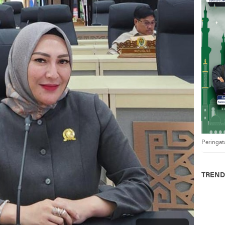
Peringat
TREND