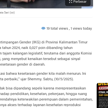
Perbesar
 Sari (ist)
19 total views
, 1 views today
etimpangan Gender (IKG) di Provinsi Kalimantan Timur
 tahun 2024, naik 0,027 poin dibanding tahun
 tajam kalangan legislatif, terutama dari anggota Komisi
, yang menyebut kenaikan tersebut sebagai sinyal
setaraan gender di daerah.
kasi bahwa kesetaraan gender kita malah menurun. Ini
a perbaiki,” ujar Shemmy. Sabtu, (10/5/2025).
dak bisa dipandang sepele karena merepresentasikan
hadap pendidikan, kesehatan, pekerjaan, hingga ruang
 rendahnya keterwakilan perempuan dalam pemerintahan,
mnya akses terhadap layanan kesehatan reproduksi