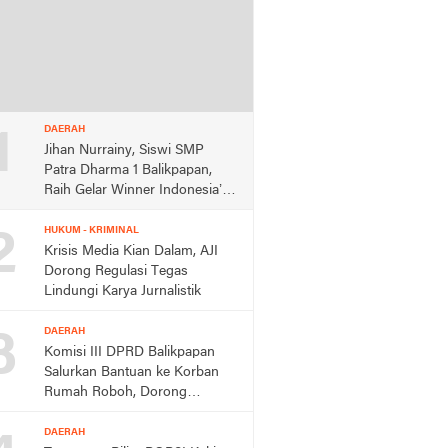
1
DAERAH
Jihan Nurrainy, Siswi SMP
Patra Dharma 1 Balikpapan,
Raih Gelar Winner Indonesia’s
Girl Junior 2026 di Jakarta
2
HUKUM - KRIMINAL
Krisis Media Kian Dalam, AJI
Dorong Regulasi Tegas
Lindungi Karya Jurnalistik
3
DAERAH
Komisi III DPRD Balikpapan
Salurkan Bantuan ke Korban
Rumah Roboh, Dorong
Respons Cepat Dinas
DAERAH