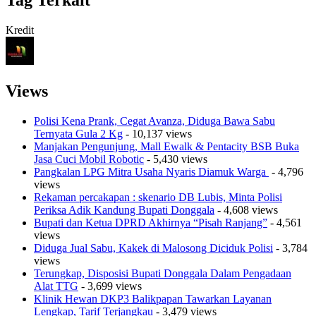
Tag Terkait
Kredit
Views
Polisi Kena Prank, Cegat Avanza, Diduga Bawa Sabu
Ternyata Gula 2 Kg
- 10,137 views
Manjakan Pengunjung, Mall Ewalk & Pentacity BSB Buka
Jasa Cuci Mobil Robotic
- 5,430 views
Pangkalan LPG Mitra Usaha Nyaris Diamuk Warga
- 4,796
views
Rekaman percakapan : skenario DB Lubis, Minta Polisi
Periksa Adik Kandung Bupati Donggala
- 4,608 views
Bupati dan Ketua DPRD Akhirnya “Pisah Ranjang”
- 4,561
views
Diduga Jual Sabu, Kakek di Malosong Diciduk Polisi
- 3,784
views
Terungkap, Disposisi Bupati Donggala Dalam Pengadaan
Alat TTG
- 3,699 views
Klinik Hewan DKP3 Balikpapan Tawarkan Layanan
Lengkap, Tarif Terjangkau
- 3,479 views