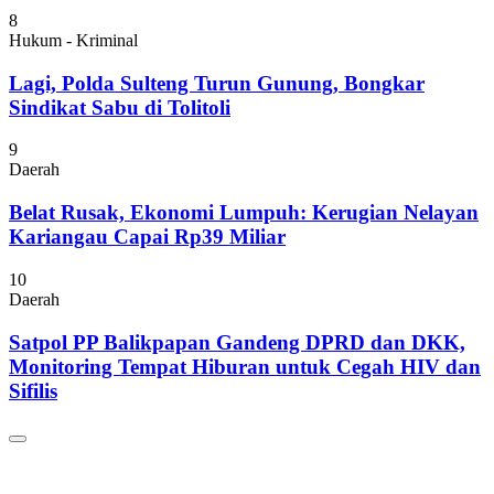
8
Hukum - Kriminal
Lagi, Polda Sulteng Turun Gunung, Bongkar
Sindikat Sabu di Tolitoli
9
Daerah
Belat Rusak, Ekonomi Lumpuh: Kerugian Nelayan
Kariangau Capai Rp39 Miliar
10
Daerah
Satpol PP Balikpapan Gandeng DPRD dan DKK,
Monitoring Tempat Hiburan untuk Cegah HIV dan
Sifilis