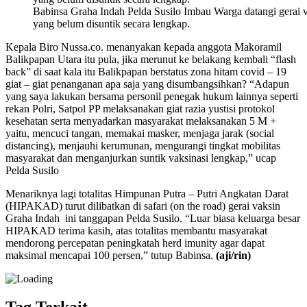
Babinsa Graha Indah Pelda Susilo Imbau Warga datangi gerai v
yang belum disuntik secara lengkap.
Kepala Biro Nussa.co. menanyakan kepada anggota Makoramil
Balikpapan Utara itu pula, jika merunut ke belakang kembali “flash
back” di saat kala itu Balikpapan berstatus zona hitam covid – 19
giat – giat penanganan apa saja yang disumbangsihkan? “Adapun
yang saya lakukan bersama personil penegak hukum lainnya seperti
rekan Polri, Satpol PP melaksanakan giat razia yustisi protokol
kesehatan serta menyadarkan masyarakat melaksanakan 5 M +
yaitu, mencuci tangan, memakai masker, menjaga jarak (social
distancing), menjauhi kerumunan, mengurangi tingkat mobilitas
masyarakat dan menganjurkan suntik vaksinasi lengkap,” ucap
Pelda Susilo
Menariknya lagi totalitas Himpunan Putra – Putri Angkatan Darat
(HIPAKAD) turut dilibatkan di safari (on the road) gerai vaksin
Graha Indah ini tanggapan Pelda Susilo. “Luar biasa keluarga besar
HIPAKAD terima kasih, atas totalitas membantu masyarakat
mendorong percepatan peningkatah herd imunity agar dapat
maksimal mencapai 100 persen,” tutup Babinsa.
(aji/rin)