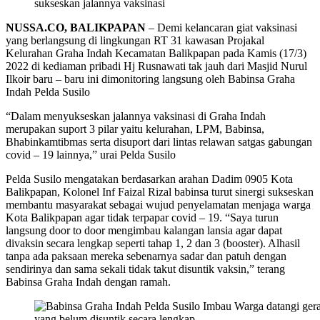
sukseskan jalannya vaksinasi
NUSSA.CO, BALIKPAPAN
– Demi kelancaran giat vaksinasi
yang berlangsung di lingkungan RT 31 kawasan Projakal
Kelurahan Graha Indah Kecamatan Balikpapan pada Kamis (17/3)
2022 di kediaman pribadi Hj Rusnawati tak jauh dari Masjid Nurul
Ilkoir baru – baru ini dimonitoring langsung oleh Babinsa Graha
Indah Pelda Susilo
“Dalam menyukseskan jalannya vaksinasi di Graha Indah
merupakan suport 3 pilar yaitu kelurahan, LPM, Babinsa,
Bhabinkamtibmas serta disuport dari lintas relawan satgas gabungan
covid – 19 lainnya,” urai Pelda Susilo
Pelda Susilo mengatakan berdasarkan arahan Dadim 0905 Kota
Balikpapan, Kolonel Inf Faizal Rizal babinsa turut sinergi sukseskan
membantu masyarakat sebagai wujud penyelamatan menjaga warga
Kota Balikpapan agar tidak terpapar covid – 19. “Saya turun
langsung door to door mengimbau kalangan lansia agar dapat
divaksin secara lengkap seperti tahap 1, 2 dan 3 (booster). Alhasil
tanpa ada paksaan mereka sebenarnya sadar dan patuh dengan
sendirinya dan sama sekali tidak takut disuntik vaksin,” terang
Babinsa Graha Indah dengan ramah.