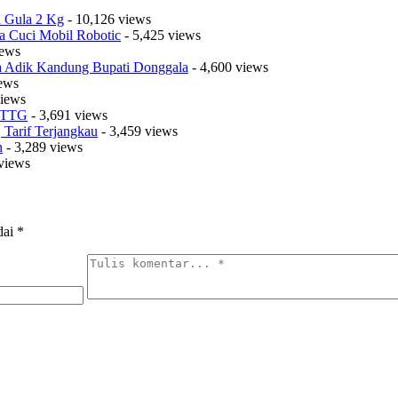
a Gula 2 Kg
- 10,126 views
a Cuci Mobil Robotic
- 5,425 views
iews
sa Adik Kandung Bupati Donggala
- 4,600 views
iews
views
t TTG
- 3,691 views
Tarif Terjangkau
- 3,459 views
n
- 3,289 views
views
dai
*