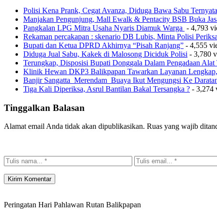
Polisi Kena Prank, Cegat Avanza, Diduga Bawa Sabu Ternyat
Manjakan Pengunjung, Mall Ewalk & Pentacity BSB Buka Jas
Pangkalan LPG Mitra Usaha Nyaris Diamuk Warga
- 4,793 v
Rekaman percakapan : skenario DB Lubis, Minta Polisi Perik
Bupati dan Ketua DPRD Akhirnya “Pisah Ranjang”
- 4,555 v
Diduga Jual Sabu, Kakek di Malosong Diciduk Polisi
- 3,780 
Terungkap, Disposisi Bupati Donggala Dalam Pengadaan Ala
Klinik Hewan DKP3 Balikpapan Tawarkan Layanan Lengkap, 
Banjir Sangatta Merendam Buaya Ikut Mengungsi Ke Darata
Tiga Kali Diperiksa, Asrul Bantilan Bakal Tersangka ?
- 3,274 
Tinggalkan Balasan
Alamat email Anda tidak akan dipublikasikan.
Ruas yang wajib ditan
Peringatan Hari Pahlawan Rutan Balikpapan