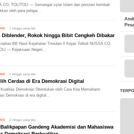
.CO, TOLITOLI — Semangat syiar Islam dan prestasi kembali
kkan oleh para pelajar...
Andi
Pesa
ING
1 minggu yang lalu
 Diblender, Rokok hingga Bibit Cengkeh Dibakar
ahan BB Hasil Kejahatan Triwulan II Kejari Tolitoli NUSSA.CO,
LI — Kejaksaan Negeri...
ING
2 minggu yang lalu
lih Cerdas di Era Demokrasi Digital
 Kualitas Demokrasi Ditentukan oleh Cara Kita Memahami
TERP
si Demokrasi di era digital...
ING
2 minggu yang lalu
Balikpapan Gandeng Akademisi dan Mahasiswa
s Demokrasi Berkualitas