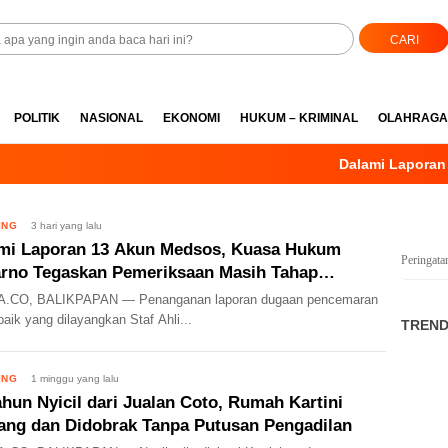
CARI
POLITIK
NASIONAL
EKONOMI
HUKUM – KRIMINAL
OLAHRAGA
Dalami Laporan 13 
ING
3 hari yang lalu
mi Laporan 13 Akun Medsos, Kuasa Hukum
Peringata
rno Tegaskan Pemeriksaan Masih Tahap
jaman Bukti
.CO, BALIKPAPAN — Penanganan laporan dugaan pencemaran
aik yang dilayangkan Staf Ahli...
TREND
ING
1 minggu yang lalu
ahun Nyicil dari Jualan Coto, Rumah Kartini
lang dan Didobrak Tanpa Putusan Pengadilan