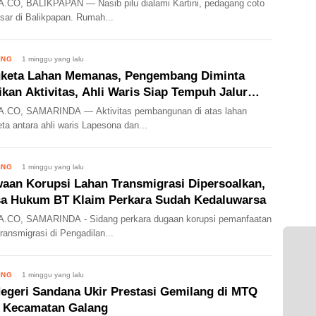
CO, BALIKPAPAN — Nasib pilu dialami Kartini, pedagang coto
ar di Balikpapan. Rumah...
ING
1 minggu yang lalu
keta Lahan Memanas, Pengembang Diminta
ikan Aktivitas, Ahli Waris Siap Tempuh Jalur
um
.CO, SAMARINDA — Aktivitas pembangunan di atas lahan
ta antara ahli waris Lapesona dan...
ING
1 minggu yang lalu
aan Korupsi Lahan Transmigrasi Dipersoalkan,
a Hukum BT Klaim Perkara Sudah Kedaluwarsa
.CO, SAMARINDA - Sidang perkara dugaan korupsi pemanfaatan
transmigrasi di Pengadilan...
ING
1 minggu yang lalu
egeri Sandana Ukir Prestasi Gemilang di MTQ
 Kecamatan Galang