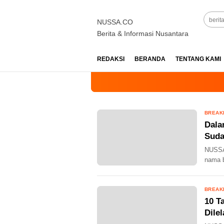
NUSSA.CO
Berita & Informasi Nusantara
REDAKSI
BERANDA
TENTANG KAMI
BREAK
Dala
Suda
Pena
NUSSA
nama b
BREAK
10 T
Dile