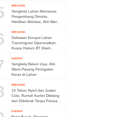
Diminta Ditambah
5
BREAKING
Sengketa Lahan Memanas,
Pengembang Diminta
Hentikan Aktivitas, Ahli Waris
Siap Tempuh Jalur Hukum
6
BREAKING
Dakwaan Korupsi Lahan
Transmigrasi Dipersoalkan,
Kuasa Hukum BT Klaim
Perkara Sudah Kedaluwarsa
7
DAERAH
Sengketa Belum Usai, Ahli
Waris Pasang Peringatan
Keras di Lahan
8
BREAKING
10 Tahun Nyicil dari Jualan
Coto, Rumah Kartini Dilelang
dan Didobrak Tanpa Putusan
Pengadilan
DAERAH
Belat Rusak, Ekonomi