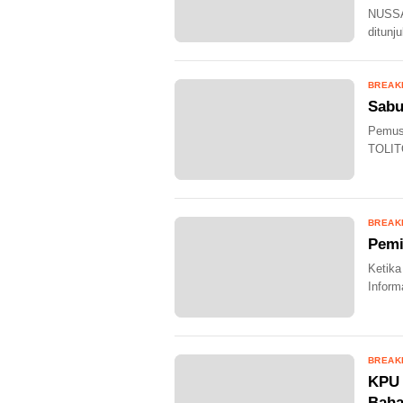
NUSSA
ditunju
BREAK
Sabu
Pemusn
TOLITO
BREAK
Pemi
Ketika
Informa
BREAK
KPU 
Baha