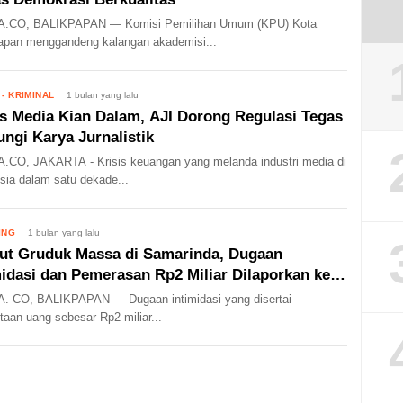
.CO, BALIKPAPAN — Komisi Pemilihan Umum (KPU) Kota
apan menggandeng kalangan akademisi...
- KRIMINAL
1 bulan yang lalu
is Media Kian Dalam, AJI Dorong Regulasi Tegas
ungi Karya Jurnalistik
CO, JAKARTA - Krisis keuangan yang melanda industri media di
sia dalam satu dekade...
ING
1 bulan yang lalu
ut Gruduk Massa di Samarinda, Dugaan
midasi dan Pemerasan Rp2 Miliar Dilaporkan ke
i
. CO, BALIKPAPAN — Dugaan intimidasi yang disertai
taan uang sebesar Rp2 miliar...