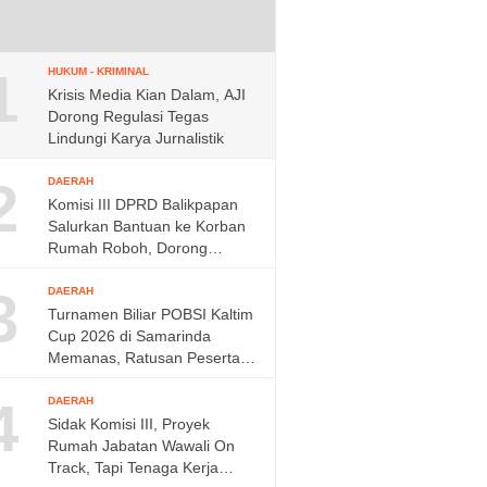
1
HUKUM - KRIMINAL
Krisis Media Kian Dalam, AJI
Dorong Regulasi Tegas
Lindungi Karya Jurnalistik
2
DAERAH
Komisi III DPRD Balikpapan
Salurkan Bantuan ke Korban
Rumah Roboh, Dorong
Respons Cepat Dinas
3
DAERAH
Turnamen Biliar POBSI Kaltim
Cup 2026 di Samarinda
Memanas, Ratusan Peserta
Berebut Rp150 Juta,
4
DAERAH
Sidak Komisi III, Proyek
Rumah Jabatan Wawali On
Track, Tapi Tenaga Kerja