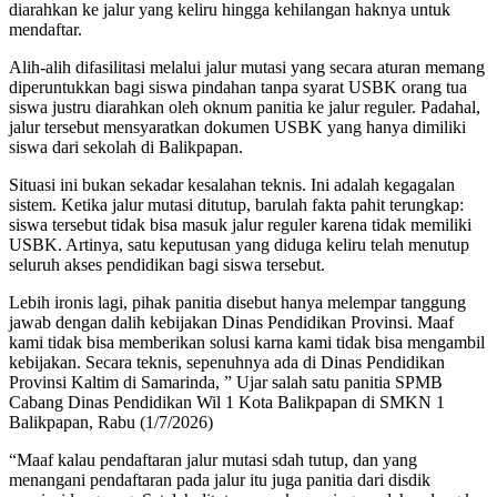
diarahkan ke jalur yang keliru hingga kehilangan haknya untuk
mendaftar.
Alih-alih difasilitasi melalui jalur mutasi yang secara aturan memang
diperuntukkan bagi siswa pindahan tanpa syarat USBK orang tua
siswa justru diarahkan oleh oknum panitia ke jalur reguler. Padahal,
jalur tersebut mensyaratkan dokumen USBK yang hanya dimiliki
siswa dari sekolah di Balikpapan.
Situasi ini bukan sekadar kesalahan teknis. Ini adalah kegagalan
sistem. Ketika jalur mutasi ditutup, barulah fakta pahit terungkap:
siswa tersebut tidak bisa masuk jalur reguler karena tidak memiliki
USBK. Artinya, satu keputusan yang diduga keliru telah menutup
seluruh akses pendidikan bagi siswa tersebut.
Lebih ironis lagi, pihak panitia disebut hanya melempar tanggung
jawab dengan dalih kebijakan Dinas Pendidikan Provinsi. Maaf
kami tidak bisa memberikan solusi karna kami tidak bisa mengambil
kebijakan. Secara teknis, sepenuhnya ada di Dinas Pendidikan
Provinsi Kaltim di Samarinda, ” Ujar salah satu panitia SPMB
Cabang Dinas Pendidikan Wil 1 Kota Balikpapan di SMKN 1
Balikpapan, Rabu (1/7/2026)
“Maaf kalau pendaftaran jalur mutasi sdah tutup, dan yang
menangani pendaftaran pada jalur itu juga panitia dari disdik