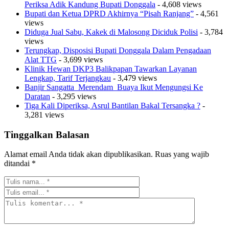
Periksa Adik Kandung Bupati Donggala
- 4,608 views
Bupati dan Ketua DPRD Akhirnya “Pisah Ranjang”
- 4,561
views
Diduga Jual Sabu, Kakek di Malosong Diciduk Polisi
- 3,784
views
Terungkap, Disposisi Bupati Donggala Dalam Pengadaan
Alat TTG
- 3,699 views
Klinik Hewan DKP3 Balikpapan Tawarkan Layanan
Lengkap, Tarif Terjangkau
- 3,479 views
Banjir Sangatta Merendam Buaya Ikut Mengungsi Ke
Daratan
- 3,295 views
Tiga Kali Diperiksa, Asrul Bantilan Bakal Tersangka ?
-
3,281 views
Tinggalkan Balasan
Alamat email Anda tidak akan dipublikasikan.
Ruas yang wajib
ditandai
*