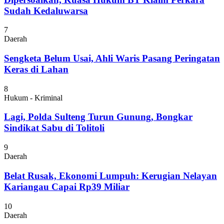
Sudah Kedaluwarsa
7
Daerah
Sengketa Belum Usai, Ahli Waris Pasang Peringatan
Keras di Lahan
8
Hukum - Kriminal
Lagi, Polda Sulteng Turun Gunung, Bongkar
Sindikat Sabu di Tolitoli
9
Daerah
Belat Rusak, Ekonomi Lumpuh: Kerugian Nelayan
Kariangau Capai Rp39 Miliar
10
Daerah