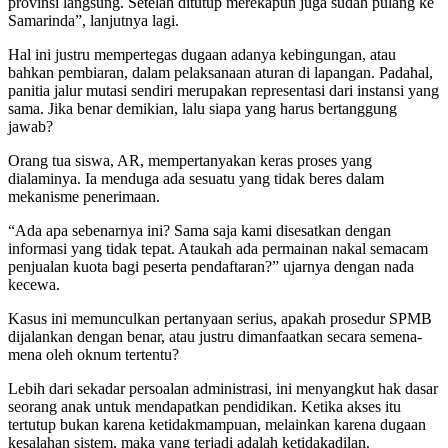
provinsi langsung. Setelah ditutup merekapun juga sudah pulang ke
Samarinda”, lanjutnya lagi.
Hal ini justru mempertegas dugaan adanya kebingungan, atau
bahkan pembiaran, dalam pelaksanaan aturan di lapangan. Padahal,
panitia jalur mutasi sendiri merupakan representasi dari instansi yang
sama. Jika benar demikian, lalu siapa yang harus bertanggung
jawab?
Orang tua siswa, AR, mempertanyakan keras proses yang
dialaminya. Ia menduga ada sesuatu yang tidak beres dalam
mekanisme penerimaan.
“Ada apa sebenarnya ini? Sama saja kami disesatkan dengan
informasi yang tidak tepat. Ataukah ada permainan nakal semacam
penjualan kuota bagi peserta pendaftaran?” ujarnya dengan nada
kecewa.
Kasus ini memunculkan pertanyaan serius, apakah prosedur SPMB
dijalankan dengan benar, atau justru dimanfaatkan secara semena-
mena oleh oknum tertentu?
Lebih dari sekadar persoalan administrasi, ini menyangkut hak dasar
seorang anak untuk mendapatkan pendidikan. Ketika akses itu
tertutup bukan karena ketidakmampuan, melainkan karena dugaan
kesalahan sistem, maka yang terjadi adalah ketidakadilan.