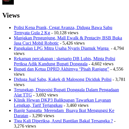
Views
Polisi Kena Prank, Cegat Avanza, Diduga Bawa Sabu
Ternyata Gula 2 Kg
- 10,128 views
Manjakan Pengunjung, Mall Ewalk & Pentacity BSB Buka
Jasa Cuci Mobil Robotic
- 5,426 views
Pangkalan LPG Mitra Usaha Nyaris Diamuk Warga
- 4,794
views
Rekaman percakapan : skenario DB Lubis, Minta Polisi
Periksa Adik Kandung Bupati Donggala
- 4,602 views
Bupati dan Ketua DPRD Akhirnya “Pisah Ranjang”
- 4,556
views
Diduga Jual Sabu, Kakek di Malosong Diciduk Polisi
- 3,781
views
Terungkap, Disposisi Bupati Donggala Dalam Pengadaan
Alat TTG
- 3,692 views
Klinik Hewan DKP3 Balikpapan Tawarkan Layanan
Lengkap, Tarif Terjangkau
- 3,460 views
Banjir Sangatta Merendam Buaya Ikut Mengungsi Ke
Daratan
- 3,290 views
Tiga Kali Diperiksa, Asrul Bantilan Bakal Tersangka ?
-
3,276 views