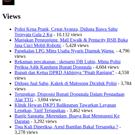
Views
Polisi Kena Prank, Cegat Avanza, Diduga Bawa Sabu
Ternyata Gula 2 Kg
- 10,132 views
Manjakan Pengunjung, Mall Ewalk & Pentacity BSB Buka
Jasa Cuci Mobil Robotic
- 5,428 views
Pangkalan LPG Mitra Usaha Nyaris Diamuk Warga
- 4,796
views
Rekaman percakapan : skenario DB Lubis, Minta Polisi
Periksa Adik Kandung Bupati Donggala
- 4,604 views
Bupati dan Ketua DPRD Akhirnya “Pisah Ranjang”
- 4,558
views
Diduga Jual Sabu, Kakek di Malosong Diciduk Polisi
- 3,784
views
Terungkap, Disposisi Bupati Donggala Dalam Pengadaan
Alat TTG
- 3,694 views
Klinik Hewan DKP3 Balikpapan Tawarkan Layanan
Lengkap, Tarif Terjangkau
- 3,462 views
Banjir Sangatta Merendam Buaya Ikut Mengungsi Ke
Daratan
- 3,292 views
Tiga Kali Diperiksa, Asrul Bantilan Bakal Tersangka ?
-
3,278 views