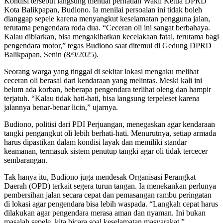
Kondisi tersebut langsung menuai perhatian Wakil Ketua DPRD
Kota Balikpapan, Budiono. Ia menilai persoalan ini tidak boleh
dianggap sepele karena menyangkut keselamatan pengguna jalan,
terutama pengendara roda dua. “Ceceran oli ini sangat berbahaya.
Kalau dibiarkan, bisa mengakibatkan kecelakaan fatal, terutama bagi
pengendara motor,” tegas Budiono saat ditemui di Gedung DPRD
Balikpapan, Senin (8/9/2025).
Seorang warga yang tinggal di sekitar lokasi mengaku melihat
ceceran oli berasal dari kendaraan yang melintas. Meski kali ini
belum ada korban, beberapa pengendara terlihat oleng dan hampir
terjatuh. “Kalau tidak hati-hati, bisa langsung terpeleset karena
jalannya benar-benar licin,” ujarnya.
Budiono, politisi dari PDI Perjuangan, menegaskan agar kendaraan
tangki pengangkut oli lebih berhati-hati. Menurutnya, setiap armada
harus dipastikan dalam kondisi layak dan memiliki standar
keamanan, termasuk sistem penutup tangki agar oli tidak tercecer
sembarangan.
Tak hanya itu, Budiono juga mendesak Organisasi Perangkat
Daerah (OPD) terkait segera turun tangan. Ia menekankan perlunya
pembersihan jalan secara cepat dan pemasangan rambu peringatan
di lokasi agar pengendara bisa lebih waspada. “Langkah cepat harus
dilakukan agar pengendara merasa aman dan nyaman. Ini bukan
masalah sepele, kita bicara soal keselamatan masyarakat,”