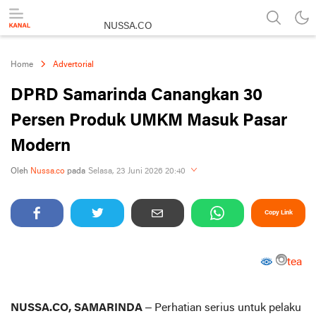
NUSSA.CO
Berita & Informasi Nusantara
Home
Advertorial
DPRD Samarinda Canangkan 30
Persen Produk UMKM Masuk Pasar
Modern
Perbesar
Oleh
Nussa.co
pada
Selasa, 23 Juni 2026 20:40
Copy Link
tea
NUSSA.CO, SAMARINDA
– Perhatian serius untuk pelaku