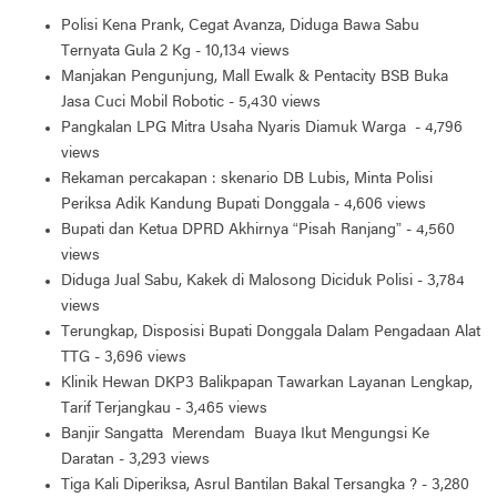
Polisi Kena Prank, Cegat Avanza, Diduga Bawa Sabu
Ternyata Gula 2 Kg
- 10,134 views
Manjakan Pengunjung, Mall Ewalk & Pentacity BSB Buka
Jasa Cuci Mobil Robotic
- 5,430 views
Pangkalan LPG Mitra Usaha Nyaris Diamuk Warga
- 4,796
views
Rekaman percakapan : skenario DB Lubis, Minta Polisi
Periksa Adik Kandung Bupati Donggala
- 4,606 views
Bupati dan Ketua DPRD Akhirnya “Pisah Ranjang”
- 4,560
views
Diduga Jual Sabu, Kakek di Malosong Diciduk Polisi
- 3,784
views
Terungkap, Disposisi Bupati Donggala Dalam Pengadaan Alat
TTG
- 3,696 views
Klinik Hewan DKP3 Balikpapan Tawarkan Layanan Lengkap,
Tarif Terjangkau
- 3,465 views
Banjir Sangatta Merendam Buaya Ikut Mengungsi Ke
Daratan
- 3,293 views
Tiga Kali Diperiksa, Asrul Bantilan Bakal Tersangka ?
- 3,280