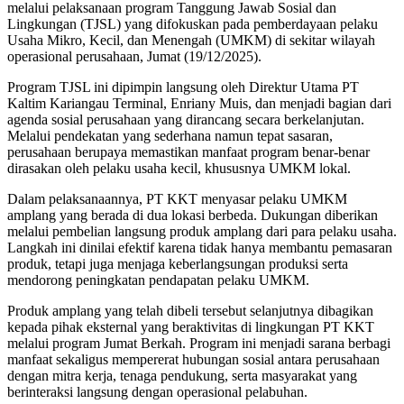
melalui pelaksanaan program Tanggung Jawab Sosial dan
Lingkungan (TJSL) yang difokuskan pada pemberdayaan pelaku
Usaha Mikro, Kecil, dan Menengah (UMKM) di sekitar wilayah
operasional perusahaan, Jumat (19/12/2025).
Program TJSL ini dipimpin langsung oleh Direktur Utama PT
Kaltim Kariangau Terminal, Enriany Muis, dan menjadi bagian dari
agenda sosial perusahaan yang dirancang secara berkelanjutan.
Melalui pendekatan yang sederhana namun tepat sasaran,
perusahaan berupaya memastikan manfaat program benar-benar
dirasakan oleh pelaku usaha kecil, khususnya UMKM lokal.
Dalam pelaksanaannya, PT KKT menyasar pelaku UMKM
amplang yang berada di dua lokasi berbeda. Dukungan diberikan
melalui pembelian langsung produk amplang dari para pelaku usaha.
Langkah ini dinilai efektif karena tidak hanya membantu pemasaran
produk, tetapi juga menjaga keberlangsungan produksi serta
mendorong peningkatan pendapatan pelaku UMKM.
Produk amplang yang telah dibeli tersebut selanjutnya dibagikan
kepada pihak eksternal yang beraktivitas di lingkungan PT KKT
melalui program Jumat Berkah. Program ini menjadi sarana berbagi
manfaat sekaligus mempererat hubungan sosial antara perusahaan
dengan mitra kerja, tenaga pendukung, serta masyarakat yang
berinteraksi langsung dengan operasional pelabuhan.