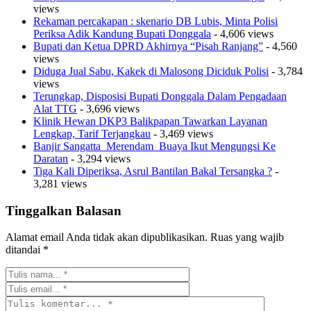
views
Rekaman percakapan : skenario DB Lubis, Minta Polisi
Periksa Adik Kandung Bupati Donggala
- 4,606 views
Bupati dan Ketua DPRD Akhirnya “Pisah Ranjang”
- 4,560
views
Diduga Jual Sabu, Kakek di Malosong Diciduk Polisi
- 3,784
views
Terungkap, Disposisi Bupati Donggala Dalam Pengadaan
Alat TTG
- 3,696 views
Klinik Hewan DKP3 Balikpapan Tawarkan Layanan
Lengkap, Tarif Terjangkau
- 3,469 views
Banjir Sangatta Merendam Buaya Ikut Mengungsi Ke
Daratan
- 3,294 views
Tiga Kali Diperiksa, Asrul Bantilan Bakal Tersangka ?
-
3,281 views
Tinggalkan Balasan
Alamat email Anda tidak akan dipublikasikan.
Ruas yang wajib
ditandai
*