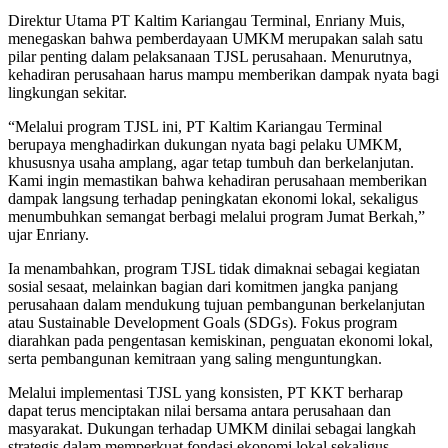
Direktur Utama PT Kaltim Kariangau Terminal, Enriany Muis,
menegaskan bahwa pemberdayaan UMKM merupakan salah satu
pilar penting dalam pelaksanaan TJSL perusahaan. Menurutnya,
kehadiran perusahaan harus mampu memberikan dampak nyata bagi
lingkungan sekitar.
“Melalui program TJSL ini, PT Kaltim Kariangau Terminal
berupaya menghadirkan dukungan nyata bagi pelaku UMKM,
khususnya usaha amplang, agar tetap tumbuh dan berkelanjutan.
Kami ingin memastikan bahwa kehadiran perusahaan memberikan
dampak langsung terhadap peningkatan ekonomi lokal, sekaligus
menumbuhkan semangat berbagi melalui program Jumat Berkah,”
ujar Enriany.
Ia menambahkan, program TJSL tidak dimaknai sebagai kegiatan
sosial sesaat, melainkan bagian dari komitmen jangka panjang
perusahaan dalam mendukung tujuan pembangunan berkelanjutan
atau Sustainable Development Goals (SDGs). Fokus program
diarahkan pada pengentasan kemiskinan, penguatan ekonomi lokal,
serta pembangunan kemitraan yang saling menguntungkan.
Melalui implementasi TJSL yang konsisten, PT KKT berharap
dapat terus menciptakan nilai bersama antara perusahaan dan
masyarakat. Dukungan terhadap UMKM dinilai sebagai langkah
strategis dalam memperkuat fondasi ekonomi lokal sekaligus