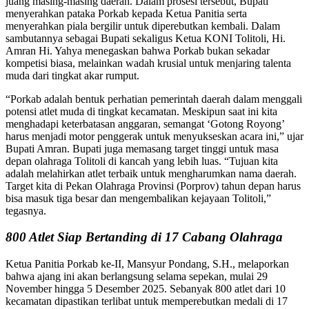
juang masing-masing daerah. Dalam prosesi tersebut, Bupati
menyerahkan pataka Porkab kepada Ketua Panitia serta
menyerahkan piala bergilir untuk diperebutkan kembali. Dalam
sambutannya sebagai Bupati sekaligus Ketua KONI Tolitoli, Hi.
Amran Hi. Yahya menegaskan bahwa Porkab bukan sekadar
kompetisi biasa, melainkan wadah krusial untuk menjaring talenta
muda dari tingkat akar rumput.
“Porkab adalah bentuk perhatian pemerintah daerah dalam menggali
potensi atlet muda di tingkat kecamatan. Meskipun saat ini kita
menghadapi keterbatasan anggaran, semangat ‘Gotong Royong’
harus menjadi motor penggerak untuk menyukseskan acara ini,” ujar
Bupati Amran. Bupati juga memasang target tinggi untuk masa
depan olahraga Tolitoli di kancah yang lebih luas. “Tujuan kita
adalah melahirkan atlet terbaik untuk mengharumkan nama daerah.
Target kita di Pekan Olahraga Provinsi (Porprov) tahun depan harus
bisa masuk tiga besar dan mengembalikan kejayaan Tolitoli,”
tegasnya.
800 Atlet Siap Bertanding di 17 Cabang Olahraga
Ketua Panitia Porkab ke-II, Mansyur Pondang, S.H., melaporkan
bahwa ajang ini akan berlangsung selama sepekan, mulai 29
November hingga 5 Desember 2025. Sebanyak 800 atlet dari 10
kecamatan dipastikan terlibat untuk memperebutkan medali di 17