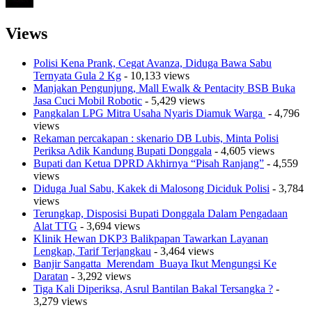
Views
Polisi Kena Prank, Cegat Avanza, Diduga Bawa Sabu
Ternyata Gula 2 Kg
- 10,133 views
Manjakan Pengunjung, Mall Ewalk & Pentacity BSB Buka
Jasa Cuci Mobil Robotic
- 5,429 views
Pangkalan LPG Mitra Usaha Nyaris Diamuk Warga
- 4,796
views
Rekaman percakapan : skenario DB Lubis, Minta Polisi
Periksa Adik Kandung Bupati Donggala
- 4,605 views
Bupati dan Ketua DPRD Akhirnya “Pisah Ranjang”
- 4,559
views
Diduga Jual Sabu, Kakek di Malosong Diciduk Polisi
- 3,784
views
Terungkap, Disposisi Bupati Donggala Dalam Pengadaan
Alat TTG
- 3,694 views
Klinik Hewan DKP3 Balikpapan Tawarkan Layanan
Lengkap, Tarif Terjangkau
- 3,464 views
Banjir Sangatta Merendam Buaya Ikut Mengungsi Ke
Daratan
- 3,292 views
Tiga Kali Diperiksa, Asrul Bantilan Bakal Tersangka ?
-
3,279 views