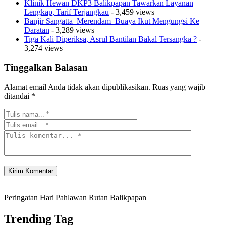
Klinik Hewan DKP3 Balikpapan Tawarkan Layanan
Lengkap, Tarif Terjangkau
- 3,459 views
Banjir Sangatta Merendam Buaya Ikut Mengungsi Ke
Daratan
- 3,289 views
Tiga Kali Diperiksa, Asrul Bantilan Bakal Tersangka ?
-
3,274 views
Tinggalkan Balasan
Alamat email Anda tidak akan dipublikasikan.
Ruas yang wajib
ditandai
*
Peringatan Hari Pahlawan Rutan Balikpapan
Trending Tag