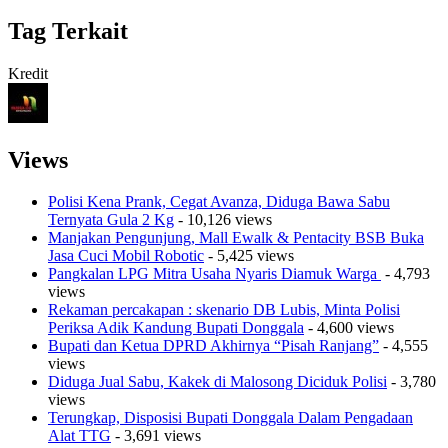
Tag Terkait
Kredit
Views
Polisi Kena Prank, Cegat Avanza, Diduga Bawa Sabu
Ternyata Gula 2 Kg
- 10,126 views
Manjakan Pengunjung, Mall Ewalk & Pentacity BSB Buka
Jasa Cuci Mobil Robotic
- 5,425 views
Pangkalan LPG Mitra Usaha Nyaris Diamuk Warga
- 4,793
views
Rekaman percakapan : skenario DB Lubis, Minta Polisi
Periksa Adik Kandung Bupati Donggala
- 4,600 views
Bupati dan Ketua DPRD Akhirnya “Pisah Ranjang”
- 4,555
views
Diduga Jual Sabu, Kakek di Malosong Diciduk Polisi
- 3,780
views
Terungkap, Disposisi Bupati Donggala Dalam Pengadaan
Alat TTG
- 3,691 views