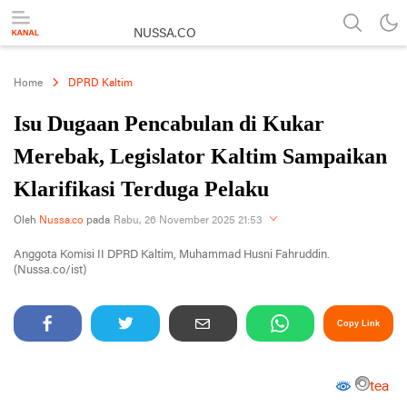
NUSSA.CO
Berita & Informasi Nusantara
Home
DPRD Kaltim
Isu Dugaan Pencabulan di Kukar
Merebak, Legislator Kaltim Sampaikan
Klarifikasi Terduga Pelaku
Perbesar
Oleh
Nussa.co
pada
Rabu, 26 November 2025 21:53
Anggota Komisi II DPRD Kaltim, Muhammad Husni Fahruddin.
(Nussa.co/ist)
Copy Link
tea