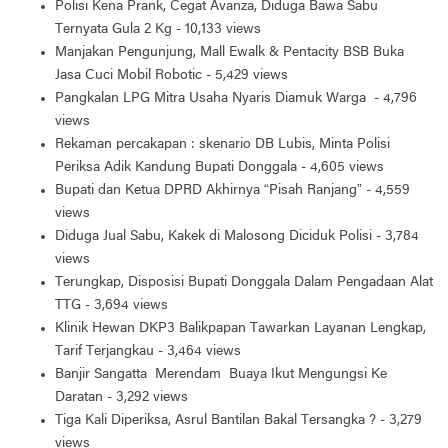
Polisi Kena Prank, Cegat Avanza, Diduga Bawa Sabu
Ternyata Gula 2 Kg
- 10,133 views
Manjakan Pengunjung, Mall Ewalk & Pentacity BSB Buka
Jasa Cuci Mobil Robotic
- 5,429 views
Pangkalan LPG Mitra Usaha Nyaris Diamuk Warga
- 4,796
views
Rekaman percakapan : skenario DB Lubis, Minta Polisi
Periksa Adik Kandung Bupati Donggala
- 4,605 views
Bupati dan Ketua DPRD Akhirnya “Pisah Ranjang”
- 4,559
views
Diduga Jual Sabu, Kakek di Malosong Diciduk Polisi
- 3,784
views
Terungkap, Disposisi Bupati Donggala Dalam Pengadaan Alat
TTG
- 3,694 views
Klinik Hewan DKP3 Balikpapan Tawarkan Layanan Lengkap,
Tarif Terjangkau
- 3,464 views
Banjir Sangatta Merendam Buaya Ikut Mengungsi Ke
Daratan
- 3,292 views
Tiga Kali Diperiksa, Asrul Bantilan Bakal Tersangka ?
- 3,279
views