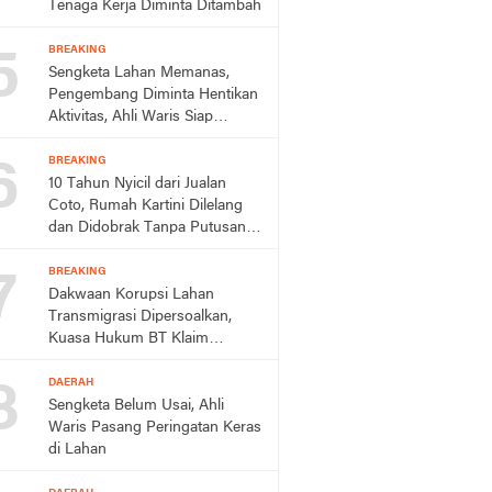
Tenaga Kerja Diminta Ditambah
5
BREAKING
Sengketa Lahan Memanas,
Pengembang Diminta Hentikan
Aktivitas, Ahli Waris Siap
Tempuh Jalur Hukum
6
BREAKING
10 Tahun Nyicil dari Jualan
Coto, Rumah Kartini Dilelang
dan Didobrak Tanpa Putusan
Pengadilan
7
BREAKING
Dakwaan Korupsi Lahan
Transmigrasi Dipersoalkan,
Kuasa Hukum BT Klaim
Perkara Sudah Kedaluwarsa
8
DAERAH
Sengketa Belum Usai, Ahli
Waris Pasang Peringatan Keras
di Lahan