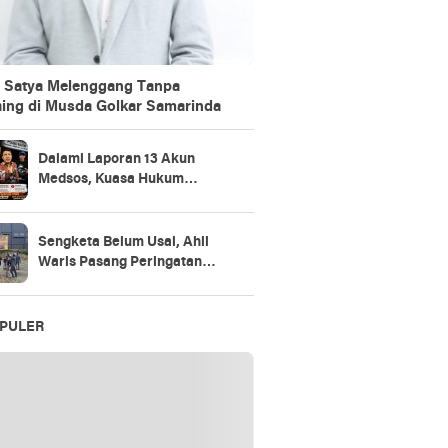
 Satya Melenggang Tanpa
ing di Musda Golkar Samarinda
Dalami Laporan 13 Akun
Medsos, Kuasa Hukum
Sudarno Tegaskan
Pemeriksaan Masih Tahap
Penajaman Bukti
Sengketa Belum Usai, Ahli
Waris Pasang Peringatan
Keras di Lahan
PULER