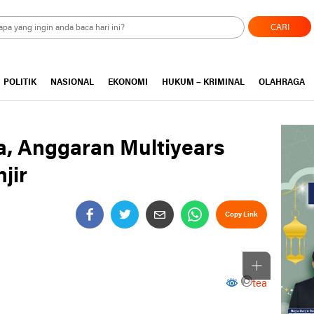
CARI
POLITIK
NASIONAL
EKONOMI
HUKUM – KRIMINAL
OLAHRAGA
a, Anggaran Multiyears
jir
Copy Link
Perbesar
tea