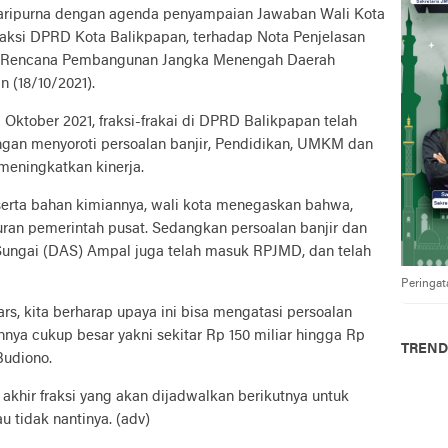
aripurna dengan agenda penyampaian Jawaban Wali Kota
ksi DPRD Kota Balikpapan, terhadap Nota Penjelasan
g Rencana Pembangunan Jangka Menengah Daerah
 (18/10/2021).
 Oktober 2021, fraksi-frakai di DPRD Balikpapan telah
n menyoroti persoalan banjir, Pendidikan, UMKM dan
meningkatkan kinerja.
serta bahan kimiannya, wali kota menegaskan bahwa,
ran pemerintah pusat. Sedangkan persoalan banjir dan
Sungai (DAS) Ampal juga telah masuk RPJMD, dan telah
Peringat
rs, kita berharap upaya ini bisa mengatasi persoalan
nnya cukup besar yakni sekitar Rp 150 miliar hingga Rp
TREND
Budiono.
akhir fraksi yang akan dijadwalkan berikutnya untuk
u tidak nantinya. (adv)