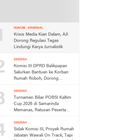
1
HUKUM - KRIMINAL
Krisis Media Kian Dalam, AJI
Dorong Regulasi Tegas
Lindungi Karya Jurnalistik
2
DAERAH
Komisi III DPRD Balikpapan
Salurkan Bantuan ke Korban
Rumah Roboh, Dorong
Respons Cepat Dinas
3
DAERAH
Turnamen Biliar POBSI Kaltim
Cup 2026 di Samarinda
Memanas, Ratusan Peserta
Berebut Rp150 Juta,
4
DAERAH
Sidak Komisi III, Proyek Rumah
Jabatan Wawali On Track, Tapi