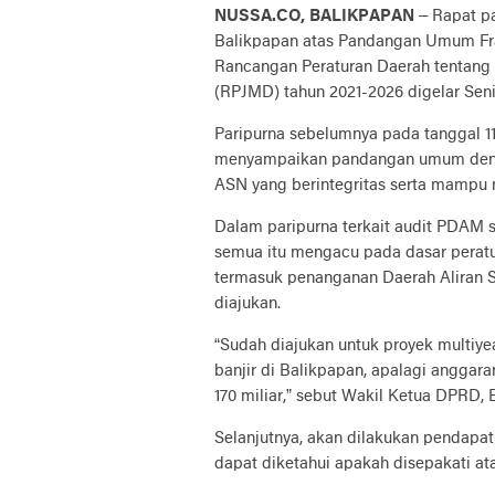
NUSSA.CO, BALIKPAPAN
– Rapat p
Balikpapan atas Pandangan Umum Fra
Rancangan Peraturan Daerah tentan
(RPJMD) tahun 2021-2026 digelar Senin
Paripurna sebelumnya pada tanggal 11
menyampaikan pandangan umum denga
ASN yang berintegritas serta mampu 
Dalam paripurna terkait audit PDAM 
semua itu mengacu pada dasar peratu
termasuk penanganan Daerah Aliran 
diajukan.
“Sudah diajukan untuk proyek multiyea
banjir di Balikpapan, apalagi anggara
170 miliar,” sebut Wakil Ketua DPRD, 
Selanjutnya, akan dilakukan pendapat 
dapat diketahui apakah disepakati ata