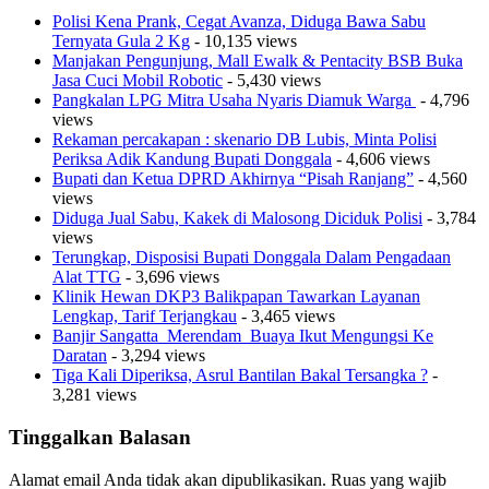
Polisi Kena Prank, Cegat Avanza, Diduga Bawa Sabu
Ternyata Gula 2 Kg
- 10,135 views
Manjakan Pengunjung, Mall Ewalk & Pentacity BSB Buka
Jasa Cuci Mobil Robotic
- 5,430 views
Pangkalan LPG Mitra Usaha Nyaris Diamuk Warga
- 4,796
views
Rekaman percakapan : skenario DB Lubis, Minta Polisi
Periksa Adik Kandung Bupati Donggala
- 4,606 views
Bupati dan Ketua DPRD Akhirnya “Pisah Ranjang”
- 4,560
views
Diduga Jual Sabu, Kakek di Malosong Diciduk Polisi
- 3,784
views
Terungkap, Disposisi Bupati Donggala Dalam Pengadaan
Alat TTG
- 3,696 views
Klinik Hewan DKP3 Balikpapan Tawarkan Layanan
Lengkap, Tarif Terjangkau
- 3,465 views
Banjir Sangatta Merendam Buaya Ikut Mengungsi Ke
Daratan
- 3,294 views
Tiga Kali Diperiksa, Asrul Bantilan Bakal Tersangka ?
-
3,281 views
Tinggalkan Balasan
Alamat email Anda tidak akan dipublikasikan.
Ruas yang wajib