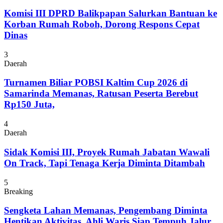
Komisi III DPRD Balikpapan Salurkan Bantuan ke
Korban Rumah Roboh, Dorong Respons Cepat
Dinas
3
Daerah
Turnamen Biliar POBSI Kaltim Cup 2026 di
Samarinda Memanas, Ratusan Peserta Berebut
Rp150 Juta,
4
Daerah
Sidak Komisi III, Proyek Rumah Jabatan Wawali
On Track, Tapi Tenaga Kerja Diminta Ditambah
5
Breaking
Sengketa Lahan Memanas, Pengembang Diminta
Hentikan Aktivitas, Ahli Waris Siap Tempuh Jalur