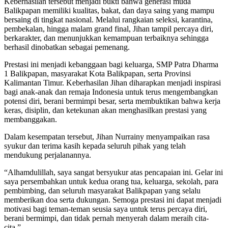
Keberhasilan tersebut menjadi bukti bahwa generasi muda
Balikpapan memiliki kualitas, bakat, dan daya saing yang mampu
bersaing di tingkat nasional. Melalui rangkaian seleksi, karantina,
pembekalan, hingga malam grand final, Jihan tampil percaya diri,
berkarakter, dan menunjukkan kemampuan terbaiknya sehingga
berhasil dinobatkan sebagai pemenang.
Prestasi ini menjadi kebanggaan bagi keluarga, SMP Patra Dharma
1 Balikpapan, masyarakat Kota Balikpapan, serta Provinsi
Kalimantan Timur. Keberhasilan Jihan diharapkan menjadi inspirasi
bagi anak-anak dan remaja Indonesia untuk terus mengembangkan
potensi diri, berani bermimpi besar, serta membuktikan bahwa kerja
keras, disiplin, dan ketekunan akan menghasilkan prestasi yang
membanggakan.
Dalam kesempatan tersebut, Jihan Nurrainy menyampaikan rasa
syukur dan terima kasih kepada seluruh pihak yang telah
mendukung perjalanannya.
“Alhamdulillah, saya sangat bersyukur atas pencapaian ini. Gelar ini
saya persembahkan untuk kedua orang tua, keluarga, sekolah, para
pembimbing, dan seluruh masyarakat Balikpapan yang selalu
memberikan doa serta dukungan. Semoga prestasi ini dapat menjadi
motivasi bagi teman-teman seusia saya untuk terus percaya diri,
berani bermimpi, dan tidak pernah menyerah dalam meraih cita-
cita.”