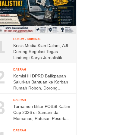
1
HUKUM - KRIMINAL
Krisis Media Kian Dalam, AJI
Dorong Regulasi Tegas
Lindungi Karya Jurnalistik
2
DAERAH
Komisi III DPRD Balikpapan
Salurkan Bantuan ke Korban
Rumah Roboh, Dorong
Respons Cepat Dinas
3
DAERAH
Turnamen Biliar POBSI Kaltim
Cup 2026 di Samarinda
Memanas, Ratusan Peserta
Berebut Rp150 Juta,
DAERAH