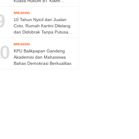
Kuasa Hukum BT Klaim
Perkara Sudah Kedaluwarsa
9
BREAKING
10 Tahun Nyicil dari Jualan
Coto, Rumah Kartini Dilelang
dan Didobrak Tanpa Putusan
Pengadilan
0
BREAKING
KPU Balikpapan Gandeng
Akademisi dan Mahasiswa
Bahas Demokrasi Berkualitas