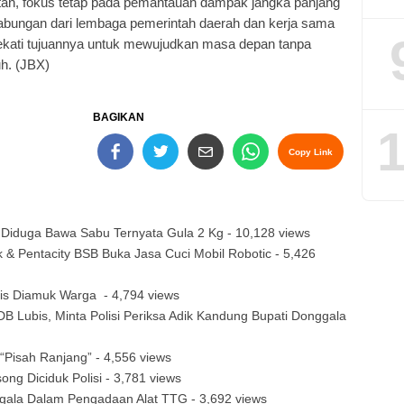
tan, fokus tetap pada pemantauan dampak jangka panjang
a gabungan dari lembaga pemerintah daerah dan kerja sama
kati tujuannya untuk mewujudkan masa depan tanpa
uh. (JBX)
BAGIKAN
1
Copy Link
, Diduga Bawa Sabu Ternyata Gula 2 Kg
- 10,128 views
 & Pentacity BSB Buka Jasa Cuci Mobil Robotic
- 5,426
ris Diamuk Warga
- 4,794 views
B Lubis, Minta Polisi Periksa Adik Kandung Bupati Donggala
“Pisah Ranjang”
- 4,556 views
ong Diciduk Polisi
- 3,781 views
nggala Dalam Pengadaan Alat TTG
- 3,692 views