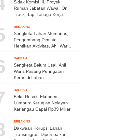
4
Sidak Komisi III, Proyek
Rumah Jabatan Wawali On
Track, Tapi Tenaga Kerja
Diminta Ditambah
5
BREAKING
Sengketa Lahan Memanas,
Pengembang Diminta
Hentikan Aktivitas, Ahli Waris
Siap Tempuh Jalur Hukum
6
DAERAH
Sengketa Belum Usai, Ahli
Waris Pasang Peringatan
Keras di Lahan
7
DAERAH
Belat Rusak, Ekonomi
Lumpuh: Kerugian Nelayan
Kariangau Capai Rp39 Miliar
8
BREAKING
Dakwaan Korupsi Lahan
Transmigrasi Dipersoalkan,