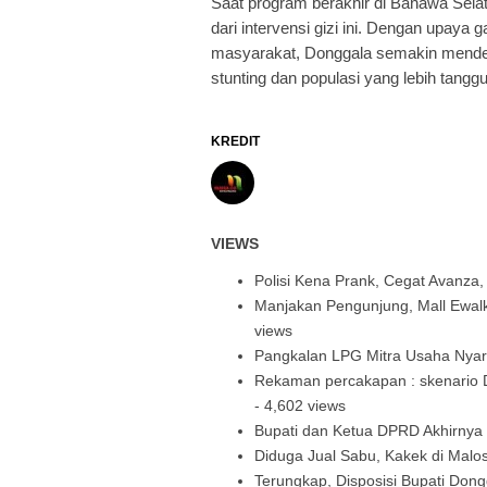
Saat program berakhir di Banawa Sela
dari intervensi gizi ini. Dengan upay
masyarakat, Donggala semakin mende
stunting dan populasi yang lebih tangg
KREDIT
VIEWS
Polisi Kena Prank, Cegat Avanza
Manjakan Pengunjung, Mall Ewalk
views
Pangkalan LPG Mitra Usaha Nya
Rekaman percakapan : skenario D
- 4,602 views
Bupati dan Ketua DPRD Akhirnya 
Diduga Jual Sabu, Kakek di Malos
Terungkap, Disposisi Bupati Do