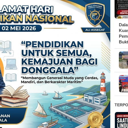
Dala
Kua
Peme
Bukt
TERP