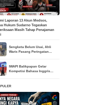
mi Laporan 13 Akun Medsos,
sa Hukum Sudarno Tegaskan
riksaan Masih Tahap Penajaman
i
Sengketa Belum Usai, Ahli
Waris Pasang Peringatan
Keras di Lahan
IWAPI Balikpapan Gelar
Kompetisi Bahasa Inggris
untuk Siswa SD, Dorong
Generasi Emas Melek Global
OPULER