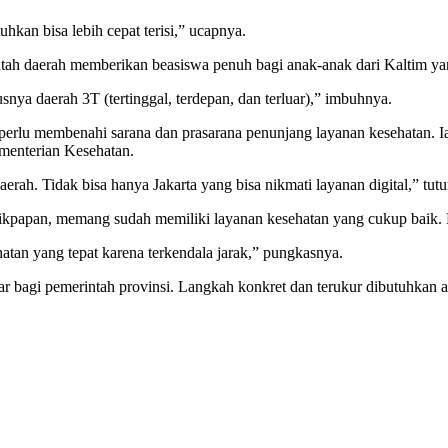
hkan bisa lebih cepat terisi,” ucapnya.
ah daerah memberikan beasiswa penuh bagi anak-anak dari Kaltim yan
nya daerah 3T (tertinggal, terdepan, dan terluar),” imbuhnya.
erlu membenahi sarana dan prasarana penunjang layanan kesehatan. Ia
ementerian Kesehatan.
erah. Tidak bisa hanya Jakarta yang bisa nikmati layanan digital,” tutu
likpapan, memang sudah memiliki layanan kesehatan yang cukup baik. 
tan yang tepat karena terkendala jarak,” pungkasnya.
r bagi pemerintah provinsi. Langkah konkret dan terukur dibutuhkan ag