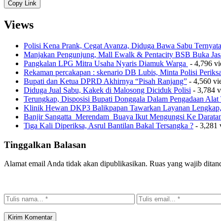
Copy Link
Views
Polisi Kena Prank, Cegat Avanza, Diduga Bawa Sabu Ternyat
Manjakan Pengunjung, Mall Ewalk & Pentacity BSB Buka Jas
Pangkalan LPG Mitra Usaha Nyaris Diamuk Warga
- 4,796 v
Rekaman percakapan : skenario DB Lubis, Minta Polisi Perik
Bupati dan Ketua DPRD Akhirnya “Pisah Ranjang”
- 4,560 v
Diduga Jual Sabu, Kakek di Malosong Diciduk Polisi
- 3,784 
Terungkap, Disposisi Bupati Donggala Dalam Pengadaan Ala
Klinik Hewan DKP3 Balikpapan Tawarkan Layanan Lengkap, 
Banjir Sangatta Merendam Buaya Ikut Mengungsi Ke Darata
Tiga Kali Diperiksa, Asrul Bantilan Bakal Tersangka ?
- 3,281 
Tinggalkan Balasan
Alamat email Anda tidak akan dipublikasikan.
Ruas yang wajib ditan