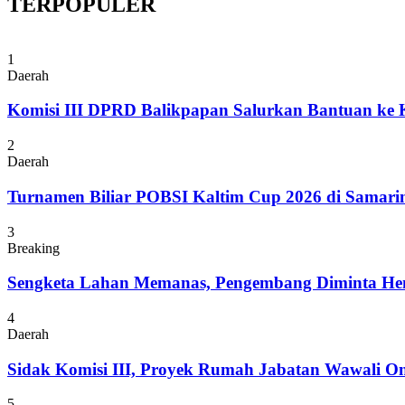
TERPOPULER
1
Daerah
Komisi III DPRD Balikpapan Salurkan Bantuan ke
2
Daerah
Turnamen Biliar POBSI Kaltim Cup 2026 di Samari
3
Breaking
Sengketa Lahan Memanas, Pengembang Diminta Hent
4
Daerah
Sidak Komisi III, Proyek Rumah Jabatan Wawali On
5