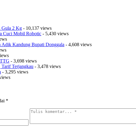
a Gula 2 Kg
- 10,137 views
a Cuci Mobil Robotic
- 5,430 views
iews
sa Adik Kandung Bupati Donggala
- 4,608 views
iews
views
t TTG
- 3,698 views
Tarif Terjangkau
- 3,478 views
n
- 3,295 views
views
dai
*