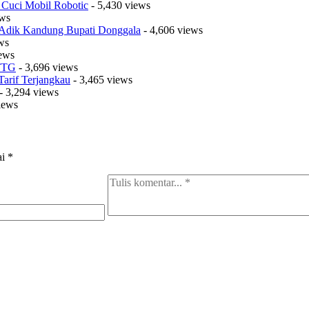
 Cuci Mobil Robotic
- 5,430 views
ews
a Adik Kandung Bupati Donggala
- 4,606 views
ws
iews
 TTG
- 3,696 views
arif Terjangkau
- 3,465 views
- 3,294 views
iews
ai
*