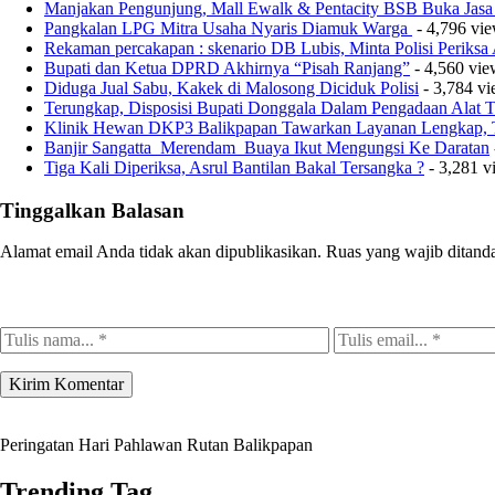
Manjakan Pengunjung, Mall Ewalk & Pentacity BSB Buka Jasa
Pangkalan LPG Mitra Usaha Nyaris Diamuk Warga
- 4,796 vi
Rekaman percakapan : skenario DB Lubis, Minta Polisi Periks
Bupati dan Ketua DPRD Akhirnya “Pisah Ranjang”
- 4,560 vie
Diduga Jual Sabu, Kakek di Malosong Diciduk Polisi
- 3,784 v
Terungkap, Disposisi Bupati Donggala Dalam Pengadaan Alat
Klinik Hewan DKP3 Balikpapan Tawarkan Layanan Lengkap, T
Banjir Sangatta Merendam Buaya Ikut Mengungsi Ke Daratan
Tiga Kali Diperiksa, Asrul Bantilan Bakal Tersangka ?
- 3,281 v
Tinggalkan Balasan
Alamat email Anda tidak akan dipublikasikan.
Ruas yang wajib ditand
Peringatan Hari Pahlawan Rutan Balikpapan
Trending Tag