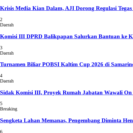
Krisis Media Kian Dalam, AJI Dorong Regulasi Tegas
2
Daerah
Komisi III DPRD Balikpapan Salurkan Bantuan ke 
3
Daerah
Turnamen Biliar POBSI Kaltim Cup 2026 di Samarin
4
Daerah
Sidak Komisi III, Proyek Rumah Jabatan Wawali On 
5
Breaking
Sengketa Lahan Memanas, Pengembang Diminta Henti
6