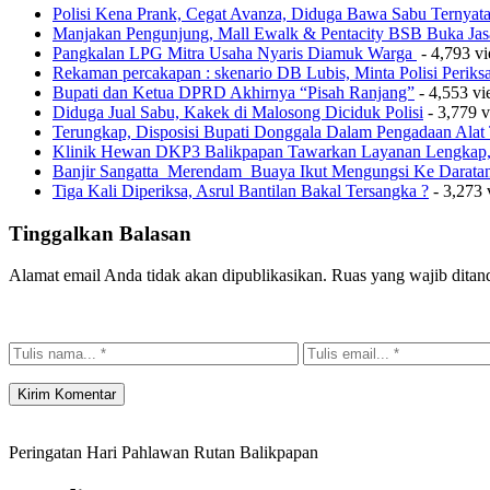
Polisi Kena Prank, Cegat Avanza, Diduga Bawa Sabu Ternyat
Manjakan Pengunjung, Mall Ewalk & Pentacity BSB Buka Jas
Pangkalan LPG Mitra Usaha Nyaris Diamuk Warga
- 4,793 v
Rekaman percakapan : skenario DB Lubis, Minta Polisi Perik
Bupati dan Ketua DPRD Akhirnya “Pisah Ranjang”
- 4,553 v
Diduga Jual Sabu, Kakek di Malosong Diciduk Polisi
- 3,779 
Terungkap, Disposisi Bupati Donggala Dalam Pengadaan Ala
Klinik Hewan DKP3 Balikpapan Tawarkan Layanan Lengkap, 
Banjir Sangatta Merendam Buaya Ikut Mengungsi Ke Darata
Tiga Kali Diperiksa, Asrul Bantilan Bakal Tersangka ?
- 3,273 
Tinggalkan Balasan
Alamat email Anda tidak akan dipublikasikan.
Ruas yang wajib ditan
Peringatan Hari Pahlawan Rutan Balikpapan