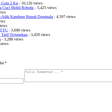
a Gula 2 Kg
- 10,126 views
a Cuci Mobil Robotic
- 5,425 views
iews
sa Adik Kandung Bupati Donggala
- 4,597 views
iews
views
t TTG
- 3,690 views
Tarif Terjangkau
- 3,459 views
n
- 3,288 views
views
dai
*