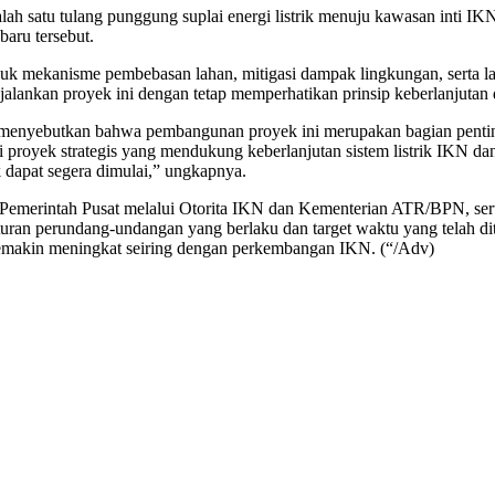
tu tulang punggung suplai energi listrik menuju kawasan inti IKN. I
aru tersebut.
ermasuk mekanisme pembebasan lahan, mitigasi dampak lingkungan, serta
nkan proyek ini dengan tetap memperhatikan prinsip keberlanjutan da
nyebutkan bahwa pembangunan proyek ini merupakan bagian penting d
k strategis yang mendukung keberlanjutan sistem listrik IKN dan s
 dapat segera dimulai,” ungkapnya.
, Pemerintah Pusat melalui Otorita IKN dan Kementerian ATR/BPN, ser
aturan perundang-undangan yang berlaku dan target waktu yang telah d
semakin meningkat seiring dengan perkembangan IKN. (“/Adv)