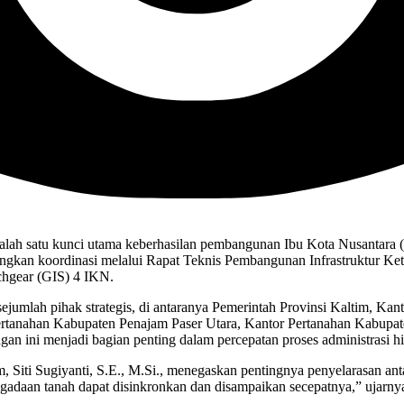
salah satu kunci utama keberhasilan pembangunan Ibu Kota Nusantara
an koordinasi melalui Rapat Teknis Pembangunan Infrastruktur Kete
chgear (GIS) 4 IKN.
ejumlah pihak strategis, di antaranya Pemerintah Provinsi Kaltim, Ka
ertanahan Kabupaten Penajam Paser Utara, Kantor Pertanahan Kabupat
n ini menjadi bagian penting dalam percepatan proses administrasi h
Siti Sugiyanti, S.E., M.Si., menegaskan pentingnya penyelarasan anta
adaan tanah dapat disinkronkan dan disampaikan secepatnya,” ujarny